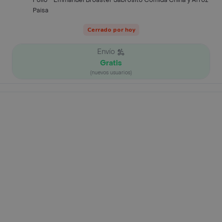
Pollo - Emmanuel Broaster Sabrosito Cómida China y Arroz
Paisa
Cerrado por hoy
Envío
Gratis
(nuevos usuarios)