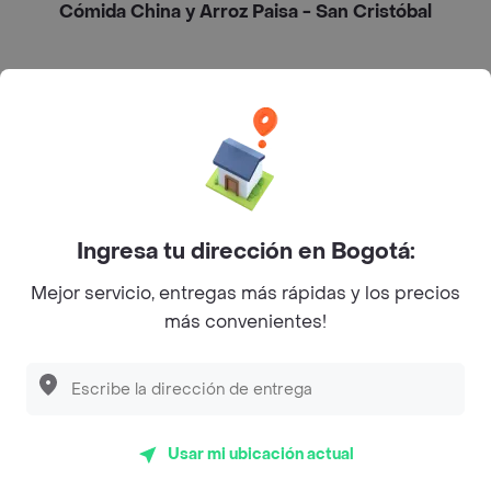
Cómida China y Arroz Paisa - San Cristóbal
L´s Café
Philippe
Baskin Robbins
La Cesta
Ingresa tu dirección en Bogotá:
Mercari - Postres
Mejor servicio, entregas más rápidas y los precios
Myriam Camhi Co
más convenientes!
Magnifique
Empanaditas de Pipian - Empanadas
Desayunadero de la 42
Usar mi ubicación actual
Luisa Postres