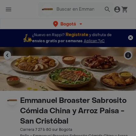
Bogotá
Regístrate
¿Nuevo en Rappi?
y disfruta de
envíos gratis por semanas
Aplican TyC
Emmanuel Broaster Sabrosito
Cómida China y Arroz Paisa -
San Cristóbal
Carrera 7 27 b 80 sur Bogota