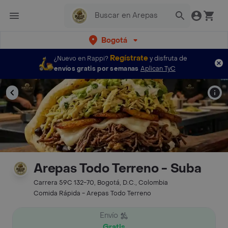
Bogotá
Regístrate
¿Nuevo en Rappi?
y disfruta de
envíos gratis por semanas
Aplican TyC
Arepas Todo Terreno - Suba
Carrera 59C 132-70, Bogotá, D.C., Colombia
Comida Rápida - Arepas Todo Terreno
Envío
Gratis