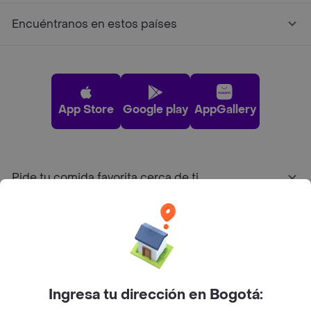
Encuéntranos en estos países
App Store
Google play
AppGallery
Pide tu comida favorita cerca de ti
Categorías
Únete a Rappi
Ingresa tu dirección en Bogotá:
Sobre Rappi