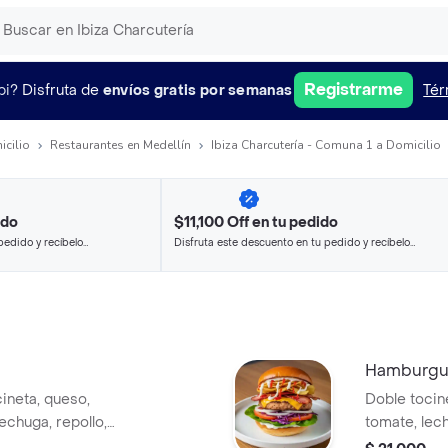
Registrarme
pi?
Disfruta de
envíos gratis por semanas
Tér
icilio
Restaurantes en Medellín
Ibiza Charcutería - Comuna 1 a Domicilio
ido
$11,100 Off en tu pedido
pedido y recíbelo
Disfruta este descuento en tu pedido y recíbelo
en minutos.
Hamburgue
cineta, queso,
Doble tocine
lechuga, repollo,
tomate, lech