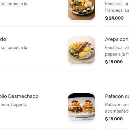
so, papas a la
Ensalada, a
francesa, sa
$ 24.000
rdo
Arepa con
so, papas a la
Ensalada, vi
papas a la f
$ 18.000
Pollo Desmechado
Patacón c
ineta, hogado,
Patacón con
acompañado 
tocineta, ho
$ 18.000