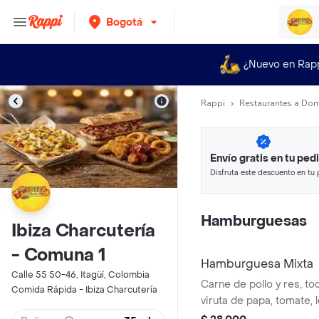
Bogotá
¿Nuevo en Rap
Rappi
Restaurantes a Dom
Envío gratis en tu ped
Disfruta este descuento en tu 
en minutos.
Hamburguesas
Ibiza Charcutería
- Comuna 1
Hamburguesa Mixta
Calle 55 50-46, Itagüí, Colombia
Carne de pollo y res, to
Comida Rápida - Ibiza Charcutería
viruta de papa, tomate, 
cebolla, salsas.