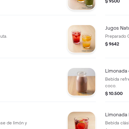
$ 9500
Jugos Nat
uta.
Preparado C
$ 9642
Limonada
Bebida refr
coco.
$ 10.500
Limonada 
se de limón y
Bebida clás