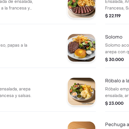
ada de ensalada,
Ensalada, A
a la francesa y
Francesa, S
$ 22.119
Solomo
so, papas a la
Solomo aco
arepa con q
salsas.
$ 30.000
Róbalo a l
nsalada, arepa
Róbalo emp
ancesa y salsas.
ensalada, a
francesa y s
$ 23.000
Pechuga a