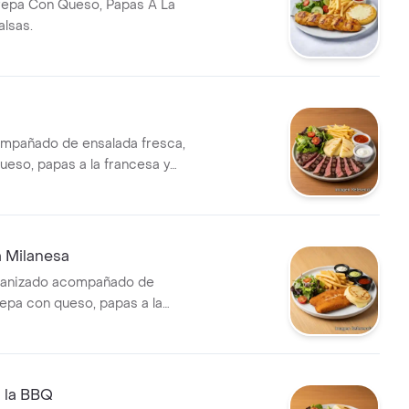
repa Con Queso, Papas A La
alsas.
mpañado de ensalada fresca,
ueso, papas a la francesa y
a Milanesa
anizado acompañado de
repa con queso, papas a la
alsas variadas.
 la BBQ