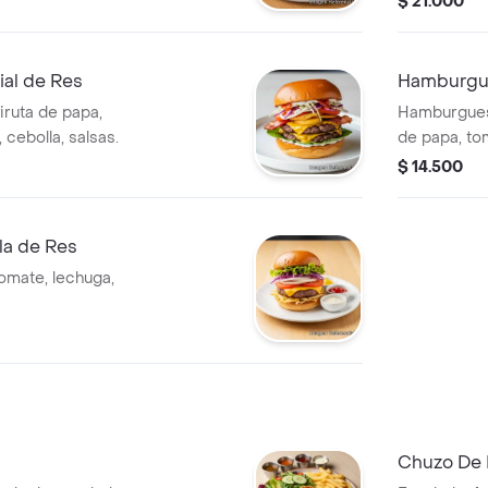
$ 21.000
al de Res
Hamburgue
iruta de papa,
Hamburguesa
 cebolla, salsas.
de papa, tom
y salsas.
$ 14.500
la de Res
tomate, lechuga,
Chuzo De 