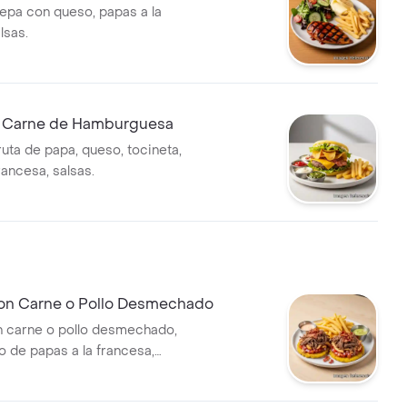
repa con queso, papas a la
lsas.
 Carne de Hamburguesa
ruta de papa, queso, tocineta,
rancesa, salsas.
on Carne o Pollo Desmechado
 carne o pollo desmechado,
de papas a la francesa,
gao y salsas.