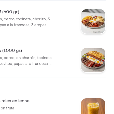
 (600 gr.)
, cerdo, tocineta, chorizo, 3
pas a la francesa, 3 arepas
salsas.
 (1.000 gr.)
, cerdo, chicharrón, tocineta,
uevitos, papas a la francesa, 5
queso, salsas.
rales en leche
on fruta