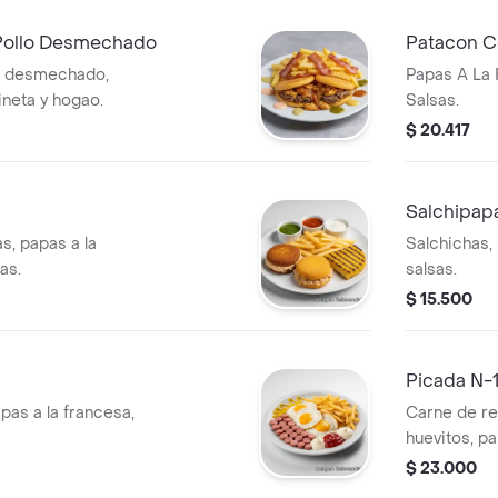
Pollo Desmechado
Patacon C
o desmechado,
Papas A La 
ineta y hogao.
Salsas.
$ 20.417
Salchipap
s, papas a la
Salchichas, 
as.
salsas.
$ 15.500
Picada N-1
pas a la francesa,
Carne de res
huevitos, pa
queso, salsa
$ 23.000