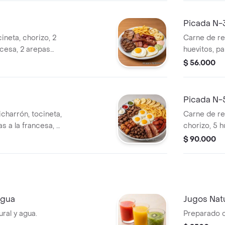
Picada N-3
ineta, chorizo, 2
Carne de res
ncesa, 2 arepas
huevitos, pa
con queso, 
$ 56.000
Picada N-5
charrón, tocineta,
Carne de res
as a la francesa, 4
chorizo, 5 h
s.
arepas con 
$ 90.000
Agua
Jugos Natu
ral y agua.
Preparado c