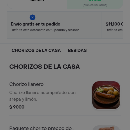
(nuevos usuarios)
Envío gratis en tu pedido
$11,100 Off 
Disfruta este descuento en tu pedido y recíbelo
Disfruta este de
en minutos.
en minutos.
CHORIZOS DE LA CASA
BEBIDAS
CHORIZOS DE LA CASA
Chorizo llanero
Chorizo llanero acompañado con
arepa y limón.
$ 9000
Paquete chorizo precocido