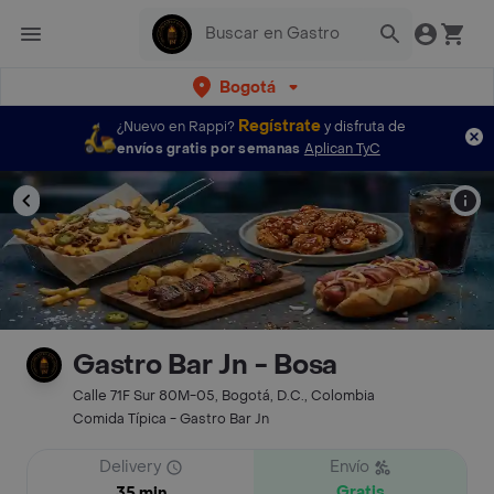
Bogotá
Regístrate
¿Nuevo en Rappi?
y disfruta de
envíos gratis por semanas
Aplican TyC
Gastro Bar Jn - Bosa
Calle 71F Sur 80M-05, Bogotá, D.C., Colombia
Comida Típica - Gastro Bar Jn
Delivery
Envío
Gratis
35 min