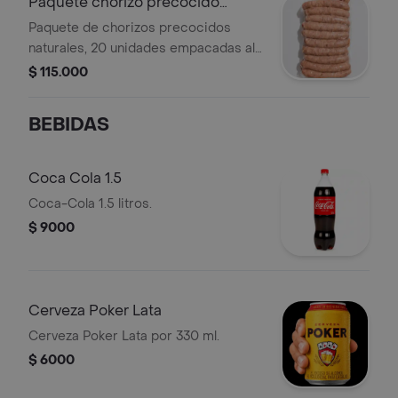
Paquete chorizo precocido
natural x 20
Paquete de chorizos precocidos
naturales, 20 unidades empacadas al
vacío.
$ 115.000
BEBIDAS
Coca Cola 1.5
Coca-Cola 1.5 litros.
$ 9000
Cerveza Poker Lata
Cerveza Poker Lata por 330 ml.
$ 6000