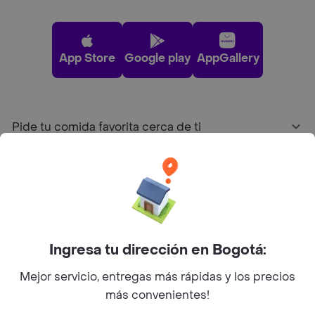
App Store
Google play
AppGallery
Pide tu comida favorita cerca de ti
Categorías
Únete a Rappi
Ingresa tu dirección en Bogotá:
Sobre Rappi
Mejor servicio, entregas más rápidas y los precios
más convenientes!
Facebook
Twitter
Instagram