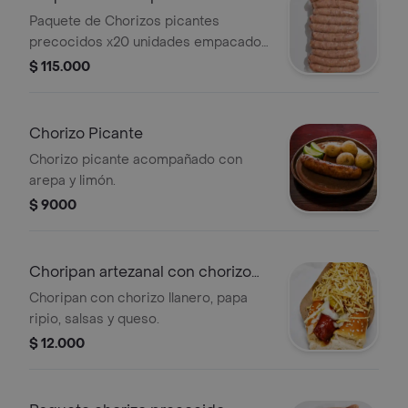
picantes x 20
Paquete de Chorizos picantes
precocidos x20 unidades empacados
al vacío.
$ 115.000
Chorizo Picante
Chorizo picante acompañado con
arepa y limón.
$ 9000
Choripan artezanal con chorizo
llanero
Choripan con chorizo llanero, papa
ripio, salsas y queso.
$ 12.000