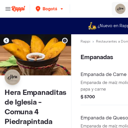
Bogotá
¿Nuevo en Rap
Rappi
Restaurantes a Dom
Empanadas
Empanada de Carne
Empanada de maíz molid
papa y carne
Hera Empanaditas
$ 5700
de Iglesia -
Comuna 4
Empanada de Queso
Piedrapintada
Empanada de maíz molid