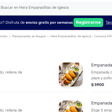
Registrarme
pi?
Disfruta de
envíos gratis por semanas
Tér
icilio
Restaurantes en Ibagué
Hera Empanaditas de Iglesia - Comuna 4 Pi
Empanada 
o, rellena de
Empanada de
papa y pollo
$ 5900
Empanadas
o, rellena de
Elige 5 emp