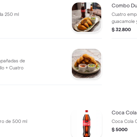
Combo D
a 250 ml
Cuatro emp
guacamole y
$ 32.800
pañadas de
lo + Cuatro
Coca Cola
ero de 500 ml
Coca Cola O
$ 5000