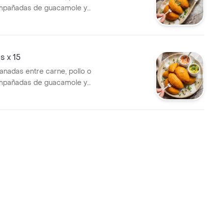
mpañadas de guacamole y
o
 x 15
anadas entre carne, pollo o
mpañadas de guacamole y
o