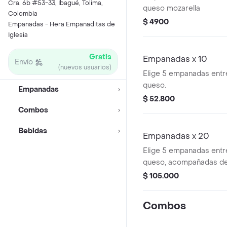
Cra. 6b #53-33, Ibagué, Tolima,
queso mozarella
Colombia
$ 4900
Empanadas - Hera Empanaditas de
Iglesia
Gratis
Empanadas x 10
Envío
(nuevos usuarios)
Elige 5 empanadas entre
queso.
Empanadas
$ 52.800
Combos
Bebidas
Empanadas x 20
Elige 5 empanadas entre
queso, acompañadas de
pico de gallo.
$ 105.000
Combos