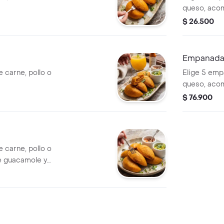
queso, aco
pico de gall
$ 26.500
Empanadas
 carne, pollo o
Elige 5 emp
queso, aco
pico de gall
$ 76.900
 carne, pollo o
 guacamole y