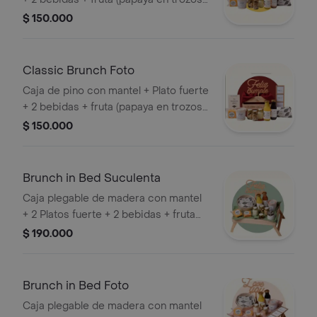
+ maní + granola + kumis + torta de
$ 150.000
zanahoria + topper de madera +
tarjeta + Suculenta (planta)
Classic Brunch Foto
Caja de pino con mantel + Plato fuerte
+ 2 bebidas + fruta (papaya en trozos)
+ maní + granola + kumis + torta de
$ 150.000
zanahoria + topper de madera +
tarjeta + Cuadro de fotos
Brunch in Bed Suculenta
Caja plegable de madera con mantel
+ 2 Platos fuerte + 2 bebidas + fruta
(papaya en trozos) + maní + granola +
$ 190.000
kumis + 2 tortas de zanahoria + topper
de madera + tarjeta + Suculenta
(plantita)
Brunch in Bed Foto
Caja plegable de madera con mantel