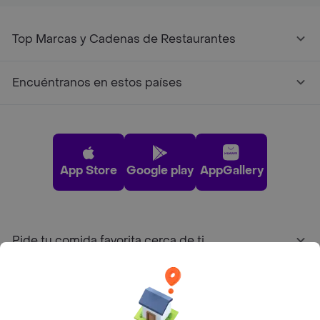
Top Marcas y Cadenas de Restaurantes
Encuéntranos en estos países
App Store
Google play
AppGallery
Pide tu comida favorita cerca de ti
Categorías