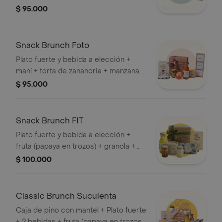
tarjeta + suculenta (planta)
$ 95.000
Snack Brunch Foto
Plato fuerte y bebida a elección +
maní + torta de zanahoria + manzana +
tarjeta + Cuadro de Fotos
$ 95.000
Snack Brunch FIT
Plato fuerte y bebida a elección +
fruta (papaya en trozos) + granola +
yogurt griego + tarjeta
$ 100.000
Classic Brunch Suculenta
Caja de pino con mantel + Plato fuerte
+ 2 bebidas + fruta (papaya en trozos)