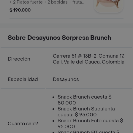
+ 2 Platos fuerte + 2 bebidas + fruta
(papaya en trozos) + maní + granola +
$ 190.000
kumis + 2 tortas de zanahoria + topper
de madera + tarjeta + Cuadro de
fotos
Sobre Desayunos Sorpresa Brunch
Carrera 51 # 13B-2, Comuna 17,
Dirección
Cali, Valle del Cauca, Colombia
Especialidad
Desayunos
Snack Brunch cuesta $
80.000
Snack Brunch Suculenta
cuesta $ 95.000
Snack Brunch Foto cuesta $
Cuanto sale?
95.000
Snack Brunch FIT cuesta $