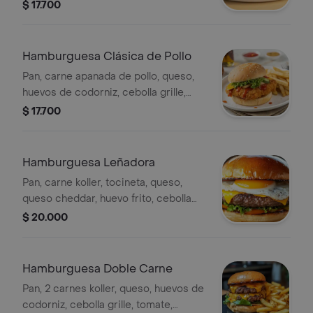
lechuga y salsas.
$ 17.700
Hamburguesa Clásica de Pollo
Pan, carne apanada de pollo, queso,
huevos de codorniz, cebolla grille,
tomate, lechuga y salsas.
$ 17.700
Hamburguesa Leñadora
Pan, carne koller, tocineta, queso,
queso cheddar, huevo frito, cebolla
grille. tomate, lechuga y salsas.
$ 20.000
Hamburguesa Doble Carne
Pan, 2 carnes koller, queso, huevos de
codorniz, cebolla grille, tomate,