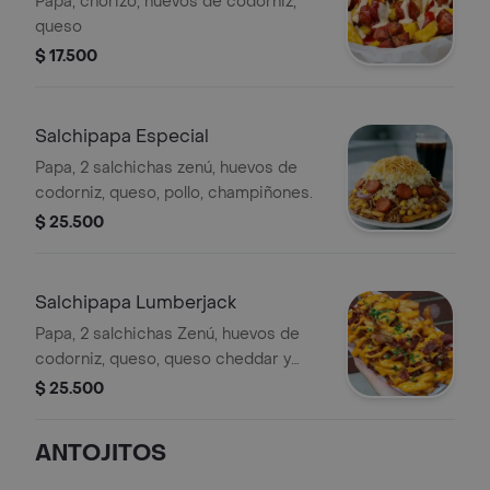
Papa, chorizo, huevos de codorniz,
queso
$ 17.500
Salchipapa Especial
Papa, 2 salchichas zenú, huevos de
codorniz, queso, pollo, champiñones.
$ 25.500
Salchipapa Lumberjack
Papa, 2 salchichas Zenú, huevos de
codorniz, queso, queso cheddar y
tocineta.
$ 25.500
ANTOJITOS