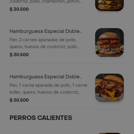
codorniz, pollo, champiñón, jamón,
mortadela. cebolla grille, tomate,
$ 30.500
lechuga y salsas.
Hamburguesa Especial Doble
Pollo
Pan, 2 carnes apanadas de pollo,
queso, huevos de codorniz, pollo,
champiñón, jamón, mortadela, cebolla
$ 30.500
grille, tomate, lechuga y salsas.
Hamburguesa Especial Doble
Mixta
Pan, 1 carne apanada de pollo, 1 carne
koller, queso, huevos de codorniz,
pollo, champiñón. jamón, mortadela,
$ 30.500
cebolla grille, tomate, lechuga y
salsas.
PERROS CALIENTES