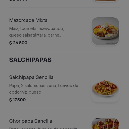
Mazorcada Mixta
Maíz, tocineta, huevobatido,
queso,salsatártara, carne
desmechada, pollo, huevos de
$ 26.500
codorniz y papa chip.
SALCHIPAPAS
Salchipapa Sencilla
Papa, 2 salchichas zenú, huevos de
codorniz, queso
$ 17.500
Choripapa Sencilla