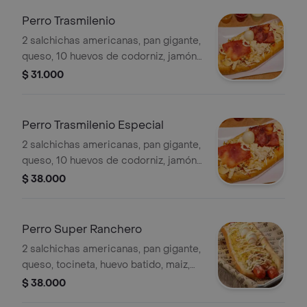
Perro Trasmilenio
2 salchichas americanas, pan gigante,
queso, 10 huevos de codorniz, jamón,
mortadela, tocineta, huevo batido,
$ 31.000
cebolla opcional, salsas, papa chip.
Perro Trasmilenio Especial
2 salchichas americanas, pan gigante,
queso, 10 huevos de codorniz, jamón,
mortadela, tocineta, huevo batido,
$ 38.000
pollo, champiñón, salsas, papa chip y
cebolla opcional.
Perro Super Ranchero
2 salchichas americanas, pan gigante,
queso, tocineta, huevo batido, maiz,
pollo, chorizo picado, salsas, papa
$ 38.000
chip y cebolla opcional.