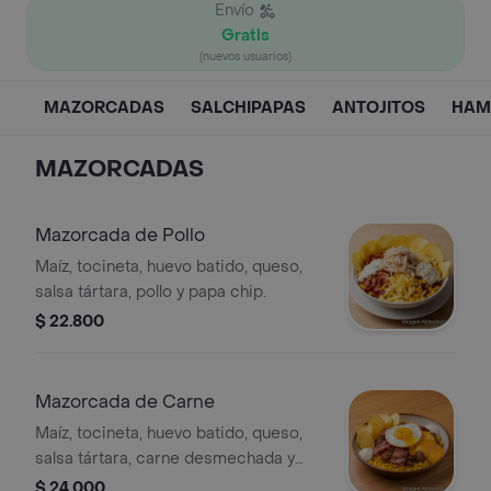
Envío
Gratis
(nuevos usuarios)
MAZORCADAS
SALCHIPAPAS
ANTOJITOS
HAM
MAZORCADAS
Mazorcada de Pollo
Maíz, tocineta, huevo batido, queso,
salsa tártara, pollo y papa chip.
$ 22.800
Mazorcada de Carne
Maíz, tocineta, huevo batido, queso,
salsa tártara, carne desmechada y
papa chip.
$ 24.000