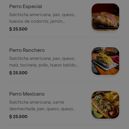
Perro Especial
Salchicha americana, pan, queso,
huevos de codorniz, jamón,
mortadela, pollo, champiñones, papa
$ 25.500
chip, salsas y cebolla opcional.
Perro Ranchero
Salchicha americana, pan, queso,
maíz, tocineta, pollo, huevo batido,
papa chip, salsas y cebolla opcional.
$ 25.500
Perro Mexicano
Salchicha americana, carne
desmechada, pan, queso, queso
cheddar, guacamole, sour cream,
$ 25.500
pico de gallo y nachos.