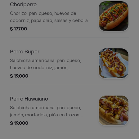
Choriperro
Chorizo, pan, queso, huevos de
codorniz, papa chip, salsas y cebolla
opcional.
$ 17.700
Perro Súper
Salchicha americana, pan, queso,
huevos de codorniz, jamón,
mortadela, papa chip, salsas y cebolla
$ 19.000
opcional.
Perro Hawaiano
Salchicha americana, pan, queso,
jamón, mortadela, piña en trozos,
papa chip y salsas.
$ 19.000