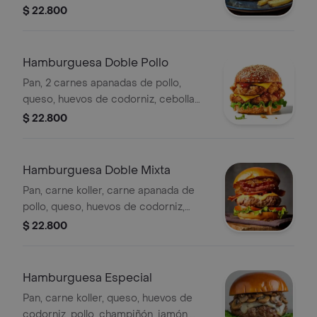
lechuga y salsas.
$ 22.800
Hamburguesa Doble Pollo
Pan, 2 carnes apanadas de pollo,
queso, huevos de codorniz, cebolla
grille, tomate, lechuga y salsas.
$ 22.800
Hamburguesa Doble Mixta
Pan, carne koller, carne apanada de
pollo, queso, huevos de codorniz,
ceboola grille, tomate, lechuga y
$ 22.800
salsas.
Hamburguesa Especial
Pan, carne koller, queso, huevos de
codorniz, pollo, champiñón, jamón,