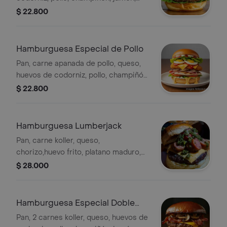
mortadela, cebolla grille, tomate,
$ 22.800
lechuga y salsas.
Hamburguesa Especial de Pollo
Pan, carne apanada de pollo, queso,
huevos de codorniz, pollo, champiñón,
jamón, mortadela, cebolla grille,
$ 22.800
tomate, lechuga y salsas.
Hamburguesa Lumberjack
Pan, carne koller, queso,
chorizo,huevo frito, platano maduro,
guacamole, tocineta, cebolla grille,
$ 28.000
tomate y lechuga.
Hamburguesa Especial Doble
Carne
Pan, 2 carnes koller, queso, huevos de