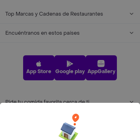
Top Marcas y Cadenas de Restaurantes
Encuéntranos en estos países
App Store
Google play
AppGallery
Pide tu comida favorita cerca de ti
Categorías