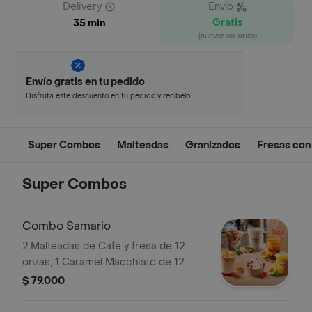
Delivery
Envío
Gratis
35 min
(nuevos usuarios)
Envío gratis en tu pedido
Disfruta este descuento en tu pedido y recíbelo
en minutos.
Super Combos
Malteadas
Granizados
Fresas con
Super Combos
Combo Samario
2 Malteadas de Café y fresa de 12
onzas, 1 Caramel Macchiato de 12
onzas, 1 Granizado de Maracuyá de 16
$ 79.000
onzas, 1 Helado del día de 8 onzas.
Más 2 toppng para el helado y la