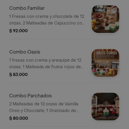
malteada de café.
Combo Familiar
1 Fresas con crema y chocolate de 12
onzas, 2 Malteadas de Capuccino con
crema de Whisky y chocolate cada
$ 92.000
una de 12 onzas, 1 Granizado de
maracuyá de 16 onzas, 2 helados del
día de 8 onzas. Más 2 topping para un
Combo Oasis
helado y la malteada de Capuccino
1 fresas con crema y arequipe de 12
con crema de Whisky.
onzas, 1 Malteada de frutos rojos de
12 onzas, 1 Granizado de Maracuyá de
$ 83.000
16 onzas, 3 Helados del día de 8
onzas. Más 2 topping para 2 helados.
Combo Parchados
2 Malteadas de 12 onzas de Vainilla
Oreo y Chocolate, 1 Granizado de
frutos rojos de 16 onzas, 1 Frapuccino
$ 80.000
de 12 onzas, 1 helado del día de