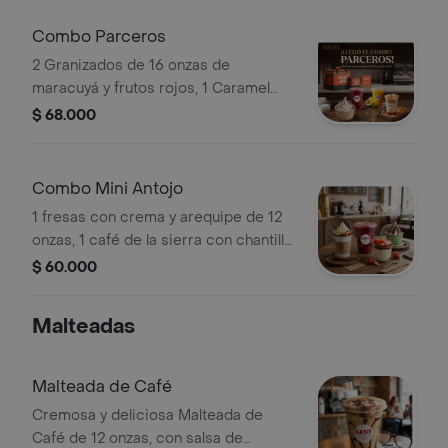
500Gramos. Más 2 topping para la
Malteada de Chocolate y el Helado.
Combo Parceros
2 Granizados de 16 onzas de
maracuyá y frutos rojos, 1 Caramel
Macchiato de 12 onzas, 1 Helado del
$ 68.000
día de 500Gramos. Mas 1 topping
para el helado.
Combo Mini Antojo
1 fresas con crema y arequipe de 12
onzas, 1 café de la sierra con chantilly
de 12 onzas, 1 Granizado de frutos
$ 60.000
rojos de 16 onzas, 1 Helado del día de
8 onzas. Más 1 topping para el helado.
Malteadas
Malteada de Café
Cremosa y deliciosa Malteada de
Café de 12 onzas, con salsa de