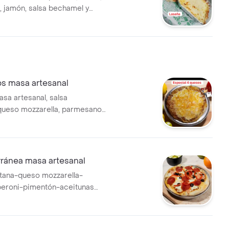
o, jamón, salsa bechamel y
esano.
os masa artesanal
asa artesanal, salsa
 queso mozzarella, parmesano,
salsa de queso.
rránea masa artesanal
itana-queso mozzarella-
eroni-pimentón-aceitunas