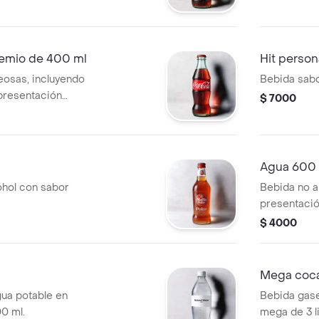
remio de 400 ml
Hit person
eosas, incluyendo
Bebida sabo
 presentación
$ 7000
Agua 600
ohol con sabor
Bebida no a
presentació
$ 4000
Mega coca 
gua potable en
Bebida gase
00 ml.
mega de 3 li