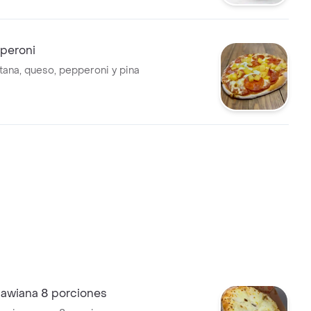
pperoni
itana, queso, pepperoni y pina
hawiana 8 porciones