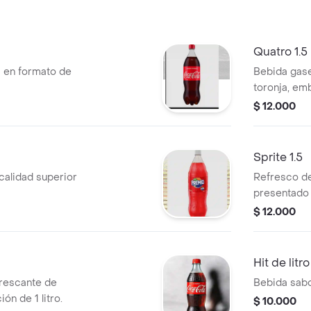
Quatro 1.5
 en formato de
Bebida gase
toronja, em
1.5 litros.
$ 12.000
Sprite 1.5
calidad superior
Refresco de
presentado e
$ 12.000
Hit de litro
rescante de
Bebida sabor
ón de 1 litro.
$ 10.000