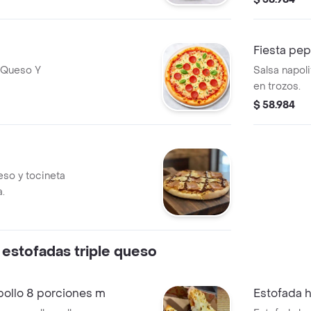
Fiesta pe
e Queso Y
Salsa napol
en trozos.
$ 58.984
eso y tocineta
.
o estofadas triple queso
pollo 8 porciones m
Estofada 