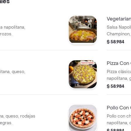
ales
Vegetaria
a napolitana,
Salsa Napol
trozos.
Champinon, 
$ 58.984
Pizza Con
itana, queso,
Pizza clásic
napolitana,
fundido y ja
$ 58.984
Pollo Con
na, queso, rodajas
Pollo con c
egras.
napolitana, 
$ 58.984