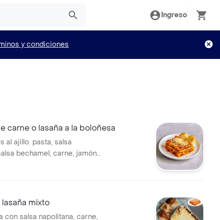
Ingreso
minos y condiciones
e carne o lasaña a la boloñesa
al ajillo. pasta, salsa
salsa bechamel, carne, jamón,
rmesano.
 lasaña mixto
 con salsa napolitana, carne,