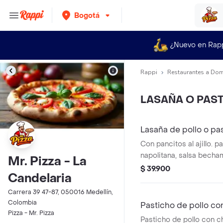
Bogotá
¿Nuevo en Rap
Rappi
Restaurantes a Dom
LASAÑA O PAS
Lasaña de pollo o pa
Con pancitos al ajillo. pa
napolitana, salsa becham
Mr. Pizza - La
queso y parmesano.
$ 39.900
Candelaria
Carrera 39 47-87, 050016 Medellín,
Colombia
Pasticho de pollo c
Pizza - Mr. Pizza
Pasticho de pollo con 