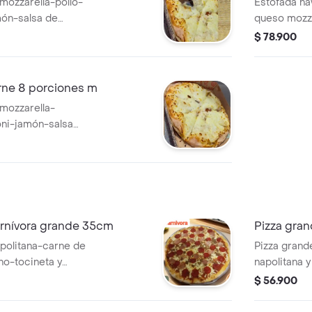
mozzarella-pollo-
Estofada ha
ón-salsa de
queso mozzar
queso, tripl
$ 78.900
jamón.
rne 8 porciones m
mozzarella-
ni-jamón-salsa
arnívora grande 35cm
Pizza gran
apolitana-carne de
Pizza grand
o-tocineta y
napolitana y
1.5 8 porciones
ingredientes
$ 56.900
litros.