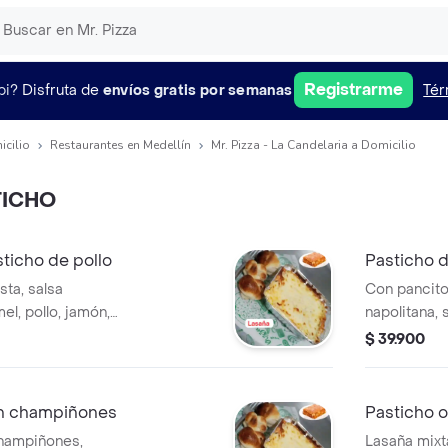
Registrarme
pi?
Disfruta de
envíos gratis por semanas
Tér
icilio
Restaurantes en Medellín
Mr. Pizza - La Candelaria a Domicilio
TICHO
sticho de pollo
Pasticho d
sta, salsa
Con pancitos 
el, pollo, jamón,
napolitana, 
queso y pa
$ 39.900
on champiñones
Pasticho o
champiñones,
Lasaña mixta