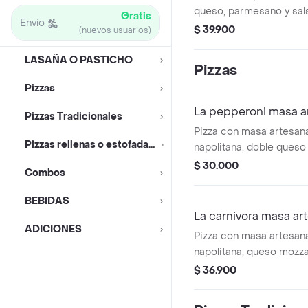
queso, parmesano y sals
Gratis
Envío
$ 39.900
(nuevos usuarios)
LASAÑA O PASTICHO
Pizzas
Pizzas
La pepperoni masa a
Pizzas Tradicionales
Pizza con masa artesana
Pizzas rellenas o estofadas triple queso
napolitana, doble queso
americano.
$ 30.000
Combos
BEBIDAS
La carnivora masa ar
ADICIONES
Pizza con masa artesana
napolitana, queso mozza
carne molida y tocineta.
$ 36.900