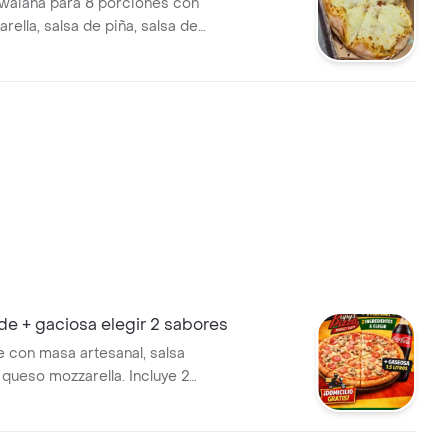
waiana para 8 porciones con
ella, salsa de piña, salsa de
e queso, piña en trozos y
de + gaciosa elegir 2 sabores
e con masa artesanal, salsa
 queso mozzarella. Incluye 2
 a elegir y gaseosa de 1.5