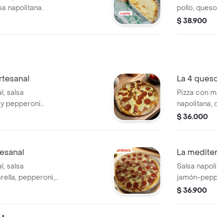
a napolitana.
pollo, ques
queso parm
$ 38.900
rtesanal
La 4 ques
l, salsa
Pizza con m
 y pepperoni
napolitana,
holandés y 
$ 36.000
tesanal
La medite
l, salsa
Salsa napol
rella, pepperoni,
jamón-pepp
negras
$ 36.900