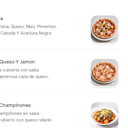
na
itana, Queso, Maiz, Pimenton,
Cebolla Y Aceituna Negra.
 Queso Y Jamon
a cubierta con salsa
 generosa capa de queso
món, ideal para compartir.
 Champinones
hampiñones en salsa
cubierto con queso rallado.