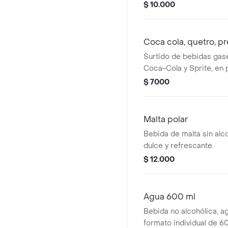
$ 10.000
Coca cola, quetro, p
Surtido de bebidas gas
Coca-Cola y Sprite, en
individual de 400 ml.
$ 7000
Malta polar
Bebida de malta sin alc
dulce y refrescante.
$ 12.000
Agua 600 ml
Bebida no alcohólica, a
formato individual de 6