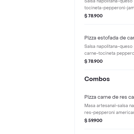
Salsa napolitana-queso 
tocineta-pepperoni-jam
queso-triple queso
$ 78.900
Pizza estofada de ca
Salsa napolitana-queso 
carne-tocineta peppero
de queso-y triple queso
$ 78.900
Combos
Pizza carne de res c
Masa artesanal-salsa n
res-pepperoni american
doble queso + gaseosa 
$ 59.900