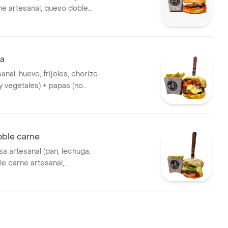
ne artesanal, queso doble
 papas en cascos
sa
anal, huevo, frijoles, chorizo
y vegetales) + papas (no
ida)
oble carne
 artesanal (pan, lechuga,
le carne artesanal,
eta, chorizo, huevo) mas