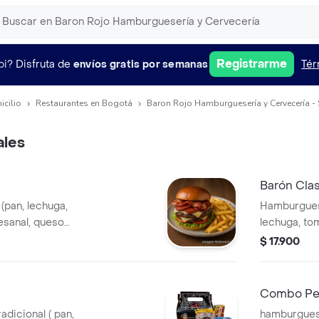
Registrarme
pi?
Disfruta de
envíos gratis por semanas
Tér
icilio
Restaurantes en Bogotá
Baron Rojo Hamburguesería y Cervecería - 
les
Barón Cla
(pan, lechuga,
Hamburguesa
esanal, queso
lechuga, to
ocineta) + papas
doble crem
$ 17.900
Combo Pe
adicional ( pan,
hamburguesa