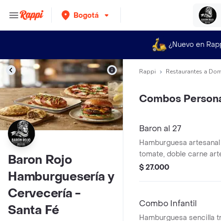
Bogotá
¿Nuevo en Rap
Rappi
Restaurantes a Dom
Combos Persona
Baron al 27
Hamburguesa artesanal 
tomate, doble carne art
Baron Rojo
doble crema, chorizo, t
$ 27.000
Hamburguesería y
Cervecería -
Combo Infantil
Santa Fé
Hamburguesa sencilla tr