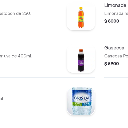
Limonada 
stobón de 250.
Limonada na
$ 8000
Gaseosa
r uva de 400ml.
Gaseosa Pep
$ 5900
l.