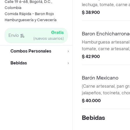
Calle 19 6-68, Bogotá, D.C.,
lechuga, tomate, carne 
Colombia
doble crema) + papa + j
$ 38.900
Comida Rápida - Baron Rojo
juguete infantil
Hamburguesería y Cervecería
Gratis
Baron Enchicharron
Envío
(nuevos usuarios)
Hamburguesa artesanal 
tomate, carne artesanal
Combos Personales
crema, chicharrón crujie
$ 42.900
chorizo, huevo, pan gra
Bebidas
Barón Mexicano
(Carne artesanal, pan gr
jalapeños, tocineta, chori
papas (No incluye bebid
$ 40.000
Bebidas