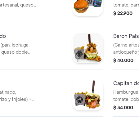
artesanal, queso
tomate, car
ugo en caja +
crema) mas
$ 22.900
ado
Baron Pai
(pan, lechuga,
(Carne artes
, queso doble
antioqueño 
nte, tocineta,
incluye beb
$ 40.000
tinado) + papas
Capitan d
atinado,
Hamburguesa
zo y fríjoles) +
tomate, dob
a)
queso,tocin
$ 34.000
papas