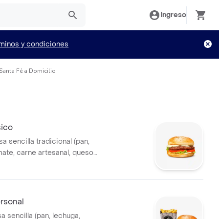
Ingreso
minos y condiciones
Santa Fé a Domicilio
sico
 sencilla tradicional (pan,
mate, carne artesanal, queso
a)
rsonal
 sencilla (pan, lechuga,