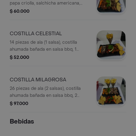
papa criolla, salchicha americana,
queso, huevo de codorniz y salsa.
$ 60.000
COSTILLA CELESTIAL
14 piezas de ala (1 salsa), costilla
ahumada bañada en salsa bbq, 1
porción de papa a la francesa, 3
$ 52.000
arepas fritas.
COSTILLA MILAGROSA
26 piezas de ala (2 salsas), costilla
ahumada bañada en salsa bbq, 2
porciones de papa a la francesa, 7
$ 97.000
arepas fritas.
Bebidas