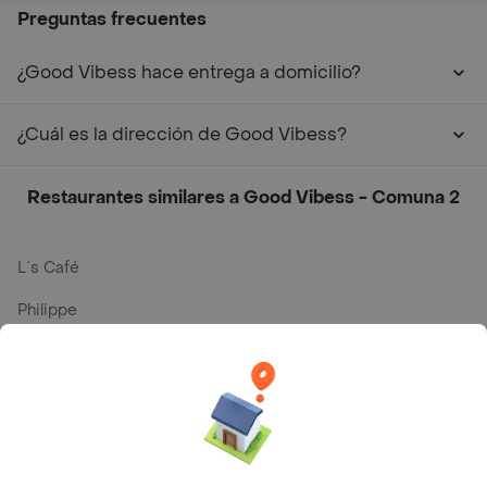
Preguntas frecuentes
¿Good Vibess hace entrega a domicilio?
¿Cuál es la dirección de Good Vibess?
Restaurantes similares a Good Vibess - Comuna 2
L´s Café
Philippe
Baskin Robbins
La Cesta
Mercari - Postres
Myriam Camhi Co