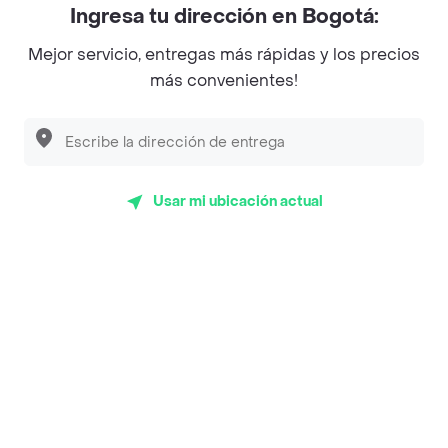
Ingresa tu dirección en Bogotá:
Magnifique
Mejor servicio, entregas más rápidas y los precios
Empanaditas de Pipian - Empanadas
más convenientes!
Desayunadero de la 42
Luisa Postres
Sopitas y Frijoladas
Usar mi ubicación actual
Subway
Top Marcas y Cadenas de Restaurantes
Encuéntranos en estos países