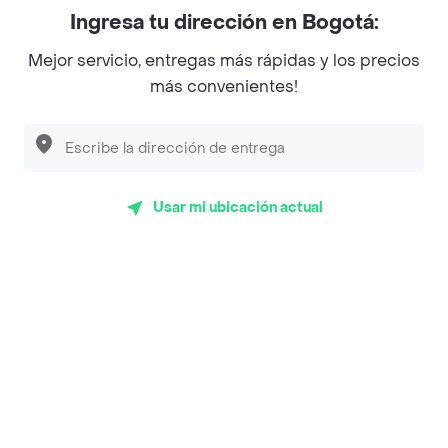
Myriam Camhi Co
Ingresa tu dirección en Bogotá:
Magnifique
Mejor servicio, entregas más rápidas y los precios
Empanaditas de Pipian - Empanadas
más convenientes!
Desayunadero de la 42
Luisa Postres
Sopitas y Frijoladas
Usar mi ubicación actual
Subway
Top Marcas y Cadenas de Restaurantes
Encuéntranos en estos países