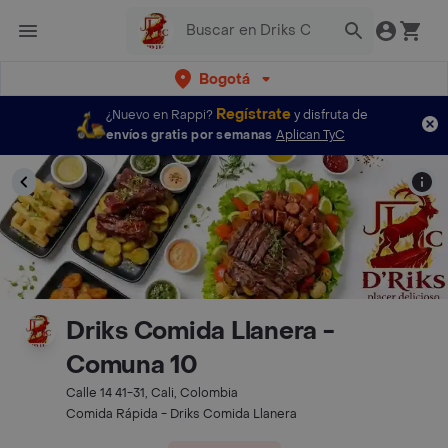
Bogotá
Regístrate
¿Nuevo en Rappi?
y disfruta de
envíos gratis por semanas
Aplican TyC
Driks Comida Llanera -
Comuna 10
Calle 14 41-31, Cali, Colombia
Comida Rápida - Driks Comida Llanera