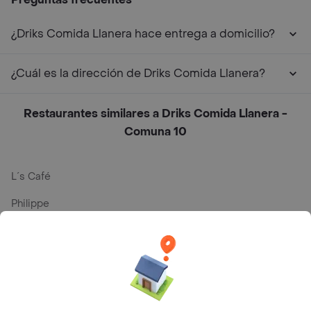
¿Driks Comida Llanera hace entrega a domicilio?
¿Cuál es la dirección de Driks Comida Llanera?
Restaurantes similares a Driks Comida Llanera -
Comuna 10
L´s Café
Philippe
Baskin Robbins
La Cesta
Mercari - Postres