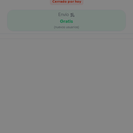
Cerrado por hoy
Envío
Gratis
(nuevos usuarios)