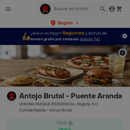
Bogotá
Regístrate
¿Nuevo en Rappi?
y disfruta de
envíos gratis por semanas
Aplican TyC
Antojo Brutal - Puente Aranda
VERONA PARQUE RESIDENCIAL, Bogotá, D.C.
Comida Rápida - Antojo Brutal
Envío
Gratis