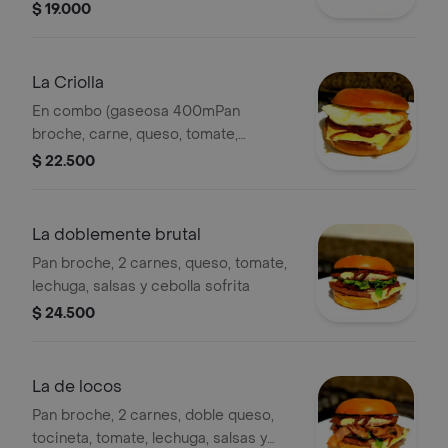
$ 19.000
La Criolla
En combo (gaseosa 400mPan
broche, carne, queso, tomate,
lechuga, huevo, hogao, salsas y
$ 22.500
cebolla sofrital + papas)
La doblemente brutal
Pan broche, 2 carnes, queso, tomate,
lechuga, salsas y cebolla sofrita
$ 24.500
La de locos
Pan broche, 2 carnes, doble queso,
tocineta, tomate, lechuga, salsas y