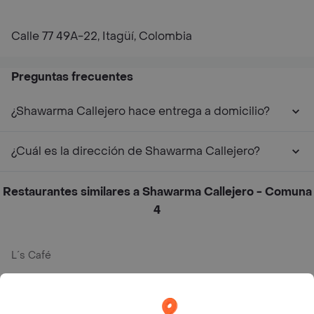
Calle 77 49A-22, Itagüí, Colombia
Preguntas frecuentes
¿Shawarma Callejero hace entrega a domicilio?
¿Cuál es la dirección de Shawarma Callejero?
Restaurantes similares a Shawarma Callejero - Comuna
4
L´s Café
Philippe
Baskin Robbins