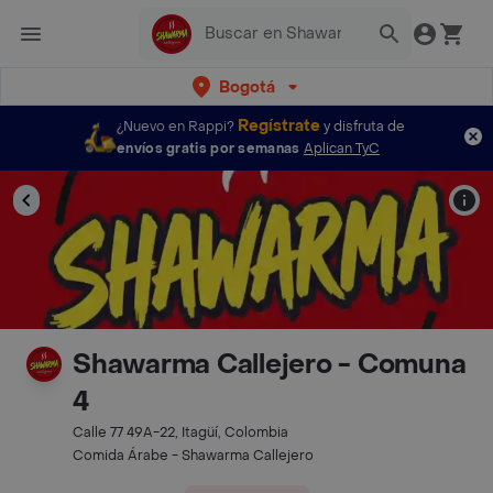
Bogotá
Regístrate
¿Nuevo en Rappi?
y disfruta de
envíos gratis por semanas
Aplican TyC
Shawarma Callejero - Comuna
4
Calle 77 49A-22, Itagüí, Colombia
Comida Árabe - Shawarma Callejero