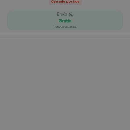
Cerrado por hoy
Envío
Gratis
(nuevos usuarios)