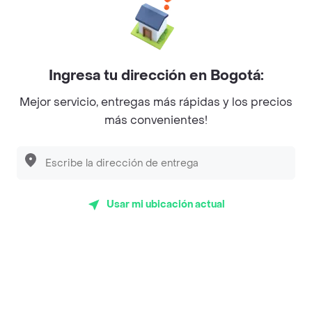
La Cesta
Mercari - Postres
Ingresa tu dirección en Bogotá:
Myriam Camhi Co
Mejor servicio, entregas más rápidas y los precios
Magnifique
más convenientes!
Empanaditas de Pipian - Empanadas
Desayunadero de la 42
Luisa Postres
Usar mi ubicación actual
Sopitas y Frijoladas
Subway
Top Marcas y Cadenas de Restaurantes