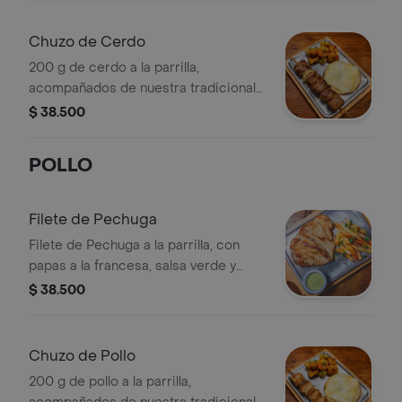
experiencia irresistible.
Chuzo de Cerdo
200 g de cerdo a la parrilla,
acompañados de nuestra tradicional
arepa con quesillo fundido, papas
$ 38.500
criollas doradas y ensalada coleslaw.
POLLO
Filete de Pechuga
Filete de Pechuga a la parrilla, con
papas a la francesa, salsa verde y
ensalada a elección.
$ 38.500
Chuzo de Pollo
200 g de pollo a la parrilla,