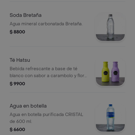
Soda Bretaña
Agua mineral carbonatada Bretaña.
$ 8800
Té Hatsu
Bebida refrescante a base de té
blanco con sabor a carambolo y flor
de loto ó té blanco con sabor a flor de
$ 9900
cerezo.
Agua en botella
Agua en botella purificada CRISTAL
de 600 ml.
$ 6600