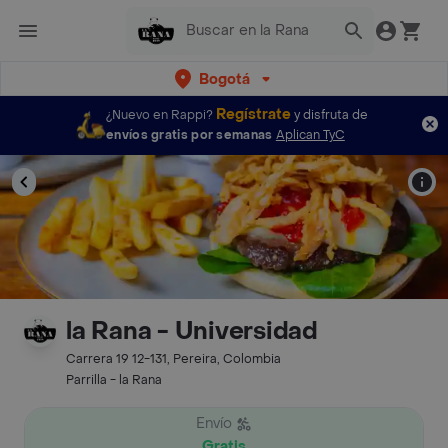
Bogotá
Regístrate
¿Nuevo en Rappi?
y disfruta de
envíos gratis por semanas
Aplican TyC
la Rana - Universidad
Carrera 19 12-131, Pereira, Colombia
Parrilla - la Rana
Envío
Gratis