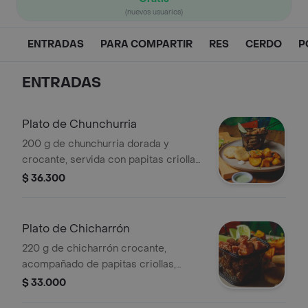
(nuevos usuarios)
ENTRADAS
PARA COMPARTIR
RES
CERDO
P
ENTRADAS
Plato de Chunchurria
200 g de chunchurria dorada y
crocante, servida con papitas criollas,
arepitas fritas tostadas y crema agria
$ 36.300
de cilantro de la casa. Ideal para
compartir o empezar la comida.
Plato de Chicharrón
220 g de chicharrón crocante,
acompañado de papitas criollas,
arepitas fritas tostadas y crema agria
$ 33.000
de cilantro de la casa.