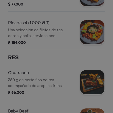
chicharrón, chorizo santarrosano,
$ 77.000
papitas criollas, patacones, arepitas
fritas, tomate fresco y ensalada
coleslaw.
Picada x4 (1.000 GR)
Una selección de filetes de res,
cerdo y pollo, servidos con
chicharrón, chorizo santarrosano,
$ 154.000
papitas criollas, patacones, arepitas
fritas, tomate fresco y ensalada
RES
coleslaw.
Churrasco
350 g de corte fino de res
acompañado de arepitas fritas.
Incluye papa y ensalada a elección.
$ 66.000
Baby Beef