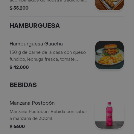
acompañados de nuestra tradicional
arepa con quesillo fundido, papas
$ 35.200
criollas doradas y ensalada coleslaw.
HAMBURGUESA
Hamburguesa Gaucha
150 g de carne de la casa con queso
fundido, lechuga fresca, tomate,
chimichurri ahumado, pimentón dulce
$ 42.000
y cebollas crispy. Servida con papas a
la francesa y salsas a elección.
BEBIDAS
Manzana Postobón
Manzana Postobón. Bebida con sabor
a manzana de 300ml.
$ 6600