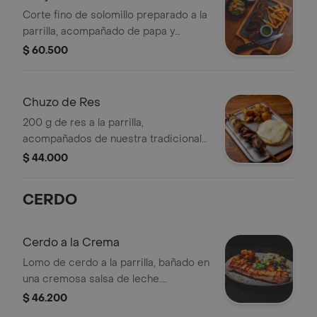
Corte fino de solomillo preparado a la
parrilla, acompañado de papa y
ensalada a elección.
$ 60.500
Chuzo de Res
200 g de res a la parrilla,
acompañados de nuestra tradicional
arepa con quesillo fundido, papas
$ 44.000
criollas doradas y ensalada coleslaw.
CERDO
Cerdo a la Crema
Lomo de cerdo a la parrilla, bañado en
una cremosa salsa de leche.
Acompañado de papas doradas y la
$ 46.200
ensalada de tu elección, una