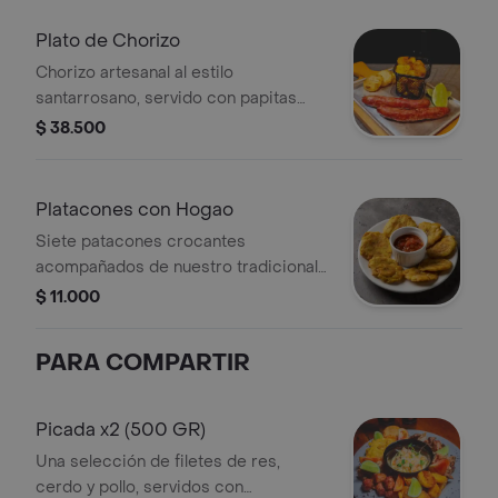
Plato de Chorizo
Chorizo artesanal al estilo
santarrosano, servido con papitas
criollas y arepitas fritas
$ 38.500
Platacones con Hogao
Siete patacones crocantes
acompañados de nuestro tradicional
hogao casero.
$ 11.000
PARA COMPARTIR
Picada x2 (500 GR)
Una selección de filetes de res,
cerdo y pollo, servidos con