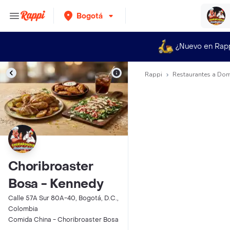
Bogotá
¿Nuevo en Rap
Rappi
Restaurantes a Dom
Choribroaster
Bosa - Kennedy
Calle 57A Sur 80A-40, Bogotá, D.C.,
Colombia
Comida China - Choribroaster Bosa