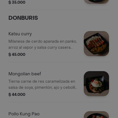
artesanal y un toque de cebollín.
$ 35.000
Acompañadas de 120gr de papa
criolla.
DONBURIS
Katsu curry
Milanesa de cerdo apanada en panko,
arroz al vapor y salsa curry casera
con vegetales
$ 45.000
Mongolian beef
Tierna carne de res caramelizada en
salsa de soya, pimentón, ajo y cebollín,
servida sobre arroz blanco
$ 44.000
Pollo Kung Pao