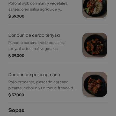
Pollo al wok con maní y vegetales,
salteado en salsa agridulce y
pimienta, servida sobre arroz blanco
$ 39.000
Donburi de cerdo teriyaki
Panceta caramelizada con salsa
teriyaki artesanal, vegetales
seleccionados y cebolla crispy,
$ 39.000
servido sobre una cama de arroz
blanco
Donburi de pollo coreano
Pollo crocante, glaseado coreano
picante, cebollín y un toque fresco de
nuestros encurtidos de la casa,
$ 37.000
servido sobre una cama de arroz
blanco
Sopas