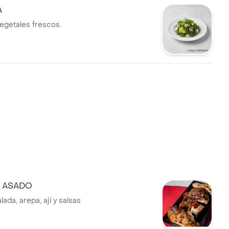
A
egetales frescos.
O ASADO
ada, arepa, ají y salsas