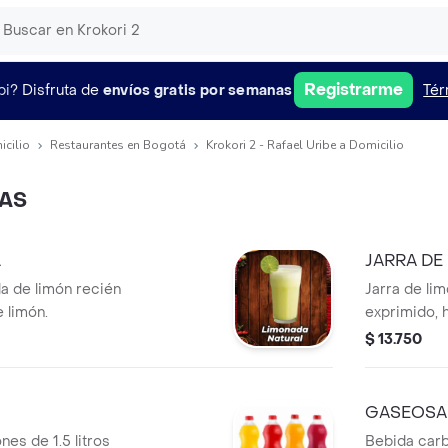
Registrarme
pi?
Disfruta de
envíos gratis por semanas
Tér
icilio
Restaurantes en Bogotá
Krokori 2 - Rafael Uribe a Domicilio
DAS
L
JARRA DE
a de limón recién
Jarra de li
 limón.
exprimido, h
$ 13.750
GASEOSA
nes de 1.5 litros
Bebida carb