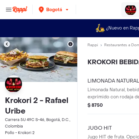
Bogotá
¿Nuevo en Rap
Rappi
Restaurantes a Dom
KROKORI BEBI
LIMONADA NATURA
Limonada Natural, bebid
exprimido con rodaja de
Krokori 2 - Rafael
$ 8750
Uribe
Carrera 5U 49C S-46, Bogotá, D.C.,
Colombia
JUGO HIT
Pollo - Krokori 2
Jugo HIT de fruta. Opcio