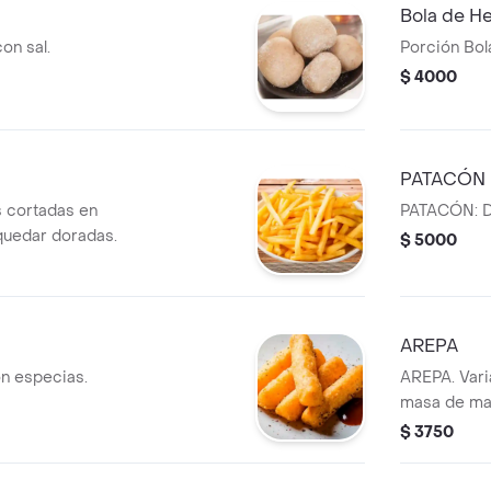
Bola de H
on sal.
Porción Bol
$ 4000
PATACÓN
 cortadas en
PATACÓN: Di
 quedar doradas.
$ 5000
AREPA
on especias.
AREPA. Vari
masa de maí
$ 3750