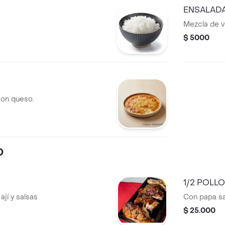
ENSALAD
Mezcla de v
$ 5000
con queso.
O
1/2 POLL
ají y salsas
Con papa sal
$ 25.000