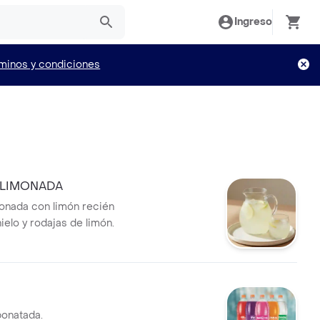
Ingreso
minos y condiciones
 LIMONADA
monada con limón recién
ielo y rodajas de limón.
onatada.