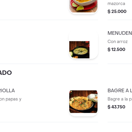
mazorca
$ 25.000
MENUDEN
Con arroz
$ 12.500
ADO
RIOLLA
BAGRE A 
con papas y
Bagre a la p
$ 43.750