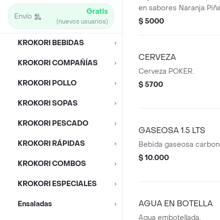
en sabores Naranja Piña
Gratis
Envío
Tropicales, Mango o Mo
$ 5000
(nuevos usuarios)
KROKORI BEBIDAS
CERVEZA
KROKORI COMPAÑÍAS
Cerveza POKER.
KROKORI POLLO
$ 5700
KROKORI SOPAS
KROKORI PESCADO
GASEOSA 1.5 LTS
KROKORI RÁPIDAS
Bebida gaseosa carbonat
$ 10.000
KROKORI COMBOS
KROKORI ESPECIALES
AGUA EN BOTELLA
Ensaladas
Agua embotellada.