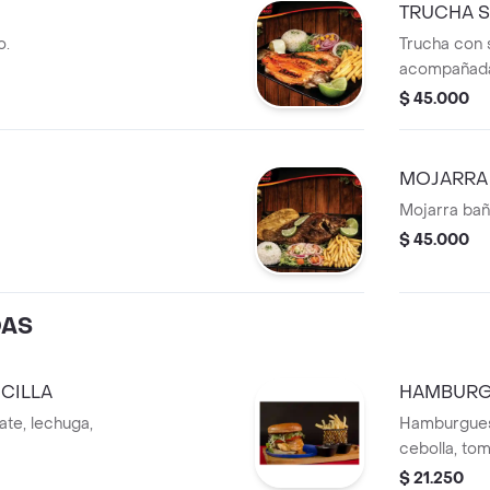
TRUCHA 
o.
Trucha con 
acompañada 
ensalada.
$ 45.000
MOJARRA
Mojarra bañ
$ 45.000
DAS
CILLA
HAMBURG
ate, lechuga,
Hamburguesa
cebolla, tom
$ 21.250