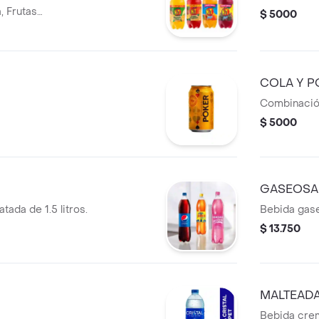
, Frutas
$ 5000
ra.
COLA Y P
Combinación
$ 5000
GASEOSA 
ada de 1.5 litros.
Bebida gase
$ 13.750
MALTEAD
Bebida crem