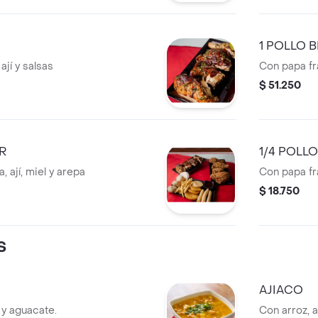
1 POLLO 
ají y salsas
Con papa fra
$ 51.250
R
1/4 POLL
, ají, miel y arepa
Con papa fra
$ 18.750
S
AJIACO
 aguacate.
Con arroz, a