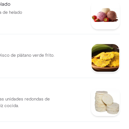
elado
a de helado
sco de plátano verde frito.
as unidades redondas de
z cocida.