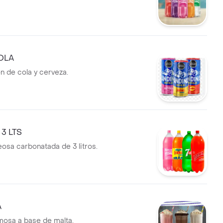
OLA
 de cola y cerveza.
3 LTS
osa carbonatada de 3 litros.
A
osa a base de malta.