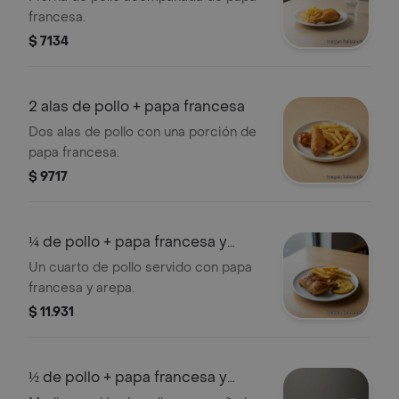
francesa.
$ 7134
2 alas de pollo + papa francesa
Dos alas de pollo con una porción de
papa francesa.
$ 9717
¼ de pollo + papa francesa y
arepa
Un cuarto de pollo servido con papa
francesa y arepa.
$ 11.931
½ de pollo + papa francesa y