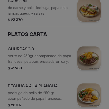
PATACÓN
de carne y pollo, lechuga, papa chip,
jamón, queso y salsas
$ 23.370
PLATOS CARTA
CHURRASCO
corte de 250gr acompañado de papa
francesa, patacón, ensalada, arroz y
chimichurri
$ 31.980
PECHUGA A LA PLANCHA
pechuga de pollo de 250 gr
acompañado de papa francesa
patacón, arroz y ensalada
$ 28.107