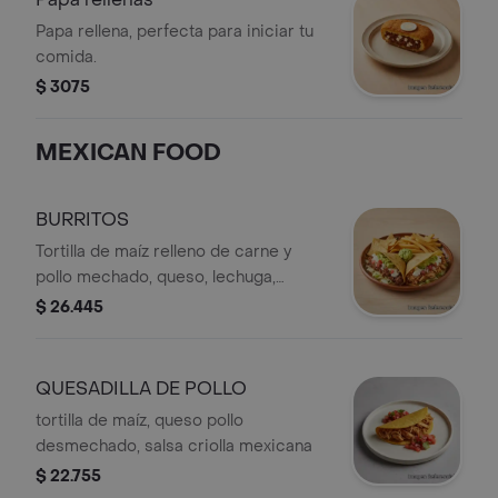
Papa rellena, perfecta para iniciar tu
comida.
$ 3075
MEXICAN FOOD
BURRITOS
Tortilla de maíz relleno de carne y
pollo mechado, queso, lechuga,
guacamole, pico de gallo, totopos de
$ 26.445
maíz y acompañado de papa a la
francesa
QUESADILLA DE POLLO
tortilla de maíz, queso pollo
desmechado, salsa criolla mexicana
$ 22.755