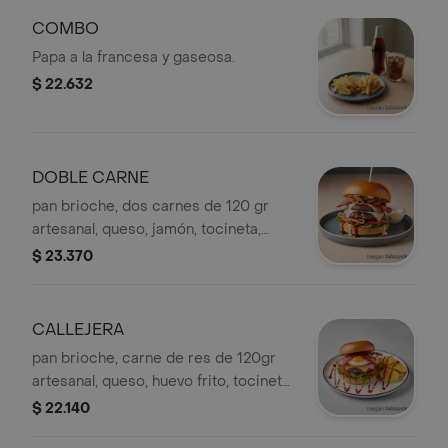
COMBO
Papa a la francesa y gaseosa.
$ 22.632
DOBLE CARNE
pan brioche, dos carnes de 120 gr
artesanal, queso, jamón, tocineta,
lechuga, tomate cebolla, grille, salsas
$ 23.370
CALLEJERA
pan brioche, carne de res de 120gr
artesanal, queso, huevo frito, tocineta,
jamón, papa chip, lechuga, tomate,
$ 22.140
cebolla grille, salsas