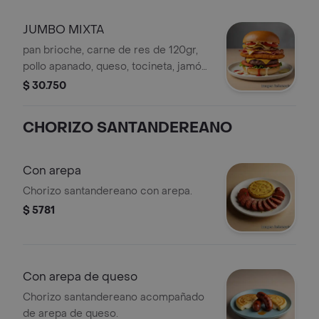
JUMBO MIXTA
pan brioche, carne de res de 120gr,
pollo apanado, queso, tocineta, jamón,
cebolla grille, lechuga, tomate, papa
$ 30.750
chip y salsas
CHORIZO SANTANDEREANO
Con arepa
Chorizo santandereano con arepa.
$ 5781
Con arepa de queso
Chorizo santandereano acompañado
de arepa de queso.