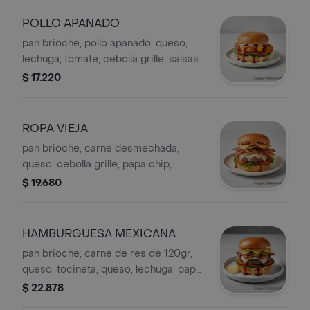
POLLO APANADO
pan brioche, pollo apanado, queso,
lechuga, tomate, cebolla grille, salsas
$ 17.220
ROPA VIEJA
pan brioche, carne desmechada,
queso, cebolla grille, papa chip,
tocineta, lechuga, tomate, salsas
$ 19.680
HAMBURGUESA MEXICANA
pan brioche, carne de res de 120gr,
queso, tocineta, queso, lechuga, papa
chip, tomate, jalapeño y salsas)
$ 22.878
verduras)