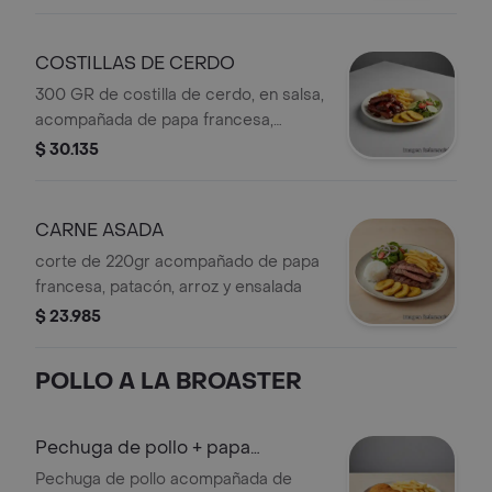
COSTILLAS DE CERDO
300 GR de costilla de cerdo, en salsa,
acompañada de papa francesa,
patacón, arroz y ensalada
$ 30.135
CARNE ASADA
corte de 220gr acompañado de papa
francesa, patacón, arroz y ensalada
$ 23.985
POLLO A LA BROASTER
Pechuga de pollo + papa
francesa
Pechuga de pollo acompañada de