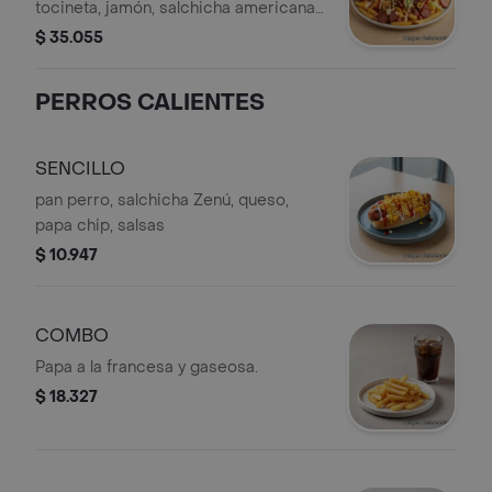
tocineta, jamón, salchicha americana,
papa chip, queso, cama de lechuga,
$ 35.055
chicharrón y salsas
PERROS CALIENTES
SENCILLO
pan perro, salchicha Zenú, queso,
papa chip, salsas
$ 10.947
COMBO
Papa a la francesa y gaseosa.
$ 18.327