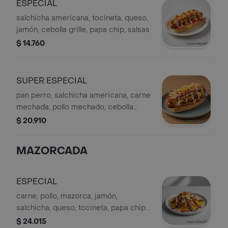
ESPECIAL
salchicha americana, tocineta, queso,
jamón, cebolla grille, papa chip, salsas
$ 14.760
SUPER ESPECIAL
pan perro, salchicha americana, carne
mechada, pollo mechado, cebolla
grille, tocineta, jamón, queso, papa,
$ 20.910
salsas
MAZORCADA
ESPECIAL
carne, pollo, mazorca, jamón,
salchicha, queso, tocineta, papa chip,
salsas
$ 24.015