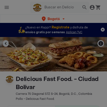
Bogotá
Regístrate
¿Nuevo en Rappi?
y disfruta de
envíos gratis por semanas
Aplican TyC
Delicious Fast Food. - Ciudad
Bolívar
Carrera 75 Diagonal 57Z S-24, Bogotá, D.C., Colombia
Pollo - Delicious Fast Food.