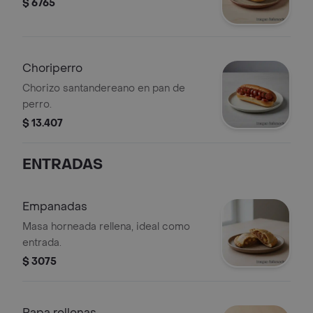
$ 6765
Choriperro
Chorizo santandereano en pan de
perro.
$ 13.407
ENTRADAS
Empanadas
Masa horneada rellena, ideal como
entrada.
$ 3075
Papa rellenas