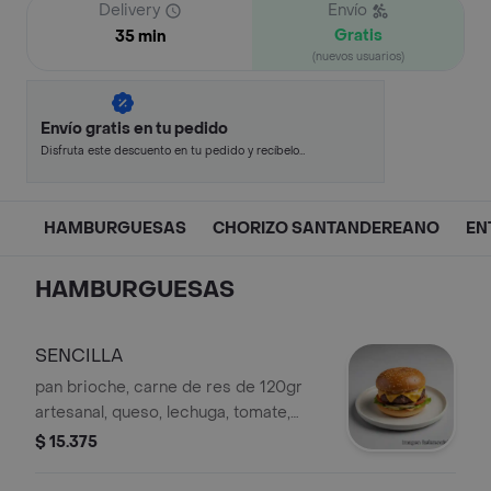
Delivery
Envío
Gratis
35 min
(nuevos usuarios)
Envío gratis en tu pedido
Disfruta este descuento en tu pedido y recíbelo
en minutos.
HAMBURGUESAS
CHORIZO SANTANDEREANO
EN
HAMBURGUESAS
SENCILLA
pan brioche, carne de res de 120gr
artesanal, queso, lechuga, tomate,
cebolla grille, salsas
$ 15.375