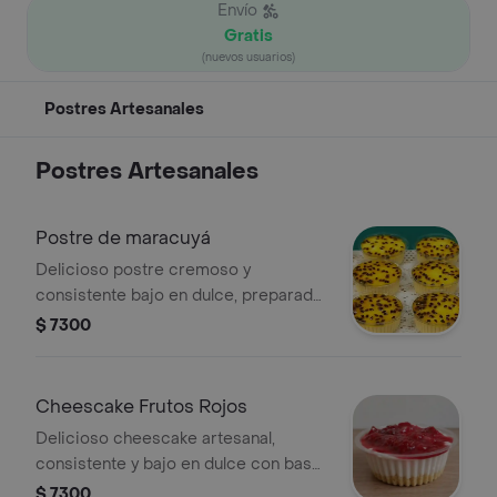
Envío
Gratis
(nuevos usuarios)
Postres Artesanales
Postres Artesanales
Postre de maracuyá
Delicioso postre cremoso y
consistente bajo en dulce, preparado
con crema de la casa y mermelada
$ 7300
natural
Cheescake Frutos Rojos
Delicioso cheescake artesanal,
consistente y bajo en dulce con base
de galleta y fruta natural
$ 7300