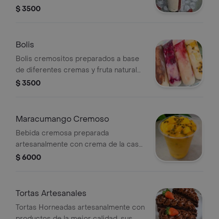
$ 3500
Bolis
Bolis cremositos preparados a base
de diferentes cremas y fruta natural
Los sabores disponibles son: fresa,
$ 3500
mora, oreo, chocolate, maracuyá y
coco.
Maracumango Cremoso
Bebida cremosa preparada
artesanalmente con crema de la casa,
pulpa de maracuyá, mango y trozos
$ 6000
de fruta
Tortas Artesanales
Tortas Horneadas artesanalmente con
productos de la mejor calidad, sus