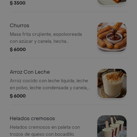
$ 3500
Churros
Masa frita crujiente, espolvoreada
con azúcar y canela, hecha
artesanalmente.
$ 6000
Arroz Con Leche
Arroz cocido con leche líquida, leche
en polvo, leche condensada y canela,
un postre tradicional hecho
$ 6000
artesanalmente.
Helados cremosos
Helados cremosos en paleta con
trozos de queso con bocadillo.