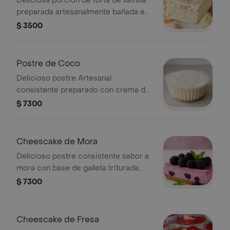
Deliciosa porción de torta de vainilla
preparada artesanalmente bañada en
tres leches de la mejor calidad
$ 3500
Postre de Coco
Delicioso postre Artesanal
consistente preparado con crema de
la casa y trocitos de coco rayado
$ 7300
dulce
Cheescake de Mora
Delicioso postre consistente sabor a
mora con base de galleta triturada
mezclada con mantequilla y
$ 7300
mermelada preparada con fruta
natural
Cheescake de Fresa