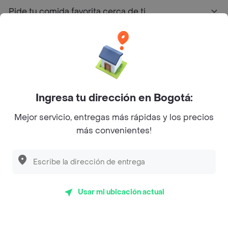
Pide tu comida favorita cerca de ti
Categorías
Únete a Rappi
Ingresa tu dirección en Bogotá:
Sobre Rappi
Mejor servicio, entregas más rápidas y los precios
más convenientes!
Facebook
Twitter
Instagram
©
2026
Rappi Inc. All rights reserved.
Usar mi ubicación actual
Rappi S.A.S. --- NIT 900.843.898-9 --- Calle 63 # 16A-02
Bogotá D.C. --- notificacionesrappi@rappi.com