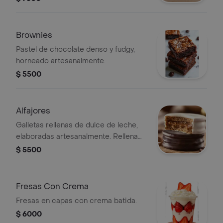
Brownies
Pastel de chocolate denso y fudgy,
horneado artesanalmente.
$ 5500
Alfajores
Galletas rellenas de dulce de leche,
elaboradas artesanalmente. Rellena
de arequipe cubierta con chocolate
$ 5500
negro y blanco
Fresas Con Crema
Fresas en capas con crema batida.
$ 6000