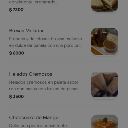
consistente, preparado
artesanalmente con base de galleta,
$ 7300
crema de la casa, con un toque ácido
del limón
Brevas Meladas
Frescas y deliciosas brevas meladas
en dulce de panela con una porción
de queso doble crema y como
$ 6000
acompañante una adición de
arequipe
Helados Cremosos
Helados cremosos en paleta sabor
ron con pasas con trozos de pasas
$ 3500
Cheescake de Mango
Delicioso postre consistente