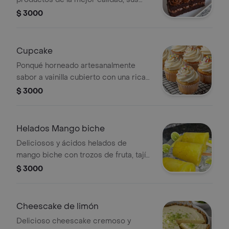
sabores son: amapola, chocolate,
$ 3000
vainilla con chips de chocolate, red
Velvet y queso
Cupcake
Ponqué horneado artesanalmente
sabor a vainilla cubierto con una rica
crema de la casa
$ 3000
Helados Mango biche
Deliciosos y ácidos helados de
mango biche con trozos de fruta, tajín
y limón
$ 3000
Cheescake de limón
Delicioso cheescake cremoso y