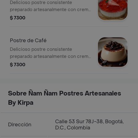
Delicioso postre consistente
preparado artesanalmente con crema
de la casa y mermelada natural con
$ 7300
base de galleta
Postre de Café
Delicioso postre consistente
preparado artesanalmente con crema
de la casa y café espolvoreado
$ 7300
Sobre Ñam Ñam Postres Artesanales
By Kirpa
Calle 53 Sur 78J-38, Bogotá,
Dirección
D.C., Colombia