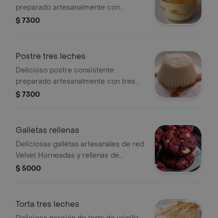
preparado artesanalmente con
mermelada natural y crema de la casa
$ 7300
con una ligera base de galleta
Postre tres leches
Delicioso postre consistente
preparado artesanalmente con tres
leches y crema de la casa con leche
$ 7300
en polvo espolvoreada
Galletas rellenas
Deliciosas galletas artesanales de red
Velvet Horneadas y rellenas de
frosting de la casa
$ 5000
Torta tres leches