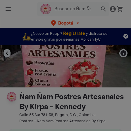
Bogotá
Regístrate
¿Nuevo en Rappi?
y disfruta de
envíos gratis por semanas
Aplican TyC
Ñam Ñam Postres Artesanales
By Kirpa - Kennedy
Calle 53 Sur 78J-38, Bogotá, D.C., Colombia
Postres - Ñam Ñam Postres Artesanales By Kirpa