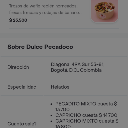
Trozos de wafle recién horneados,
fresas frescas y rodajas de banano;
coronados con una montaña de
$ 23.500
crema batida y un baño de chocolate
derretido.
Sobre Dulce Pecadoco
Diagonal 49A Sur 53-81,
Dirección
Bogotá, D.C., Colombia
Especialidad
Helados
PECADITO MIXTO cuesta $
13.700
CAPRICHO cuesta $ 14.700
CAPRICHO MIXTO cuesta $
Cuanto sale?
16.800