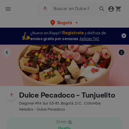
Bogotá
Regístrate
¿Nuevo en Rappi?
y disfruta de
envíos gratis por semanas
Aplican TyC
Dulce Pecadoco - Tunjuelito
Diagonal 49A Sur 53-81, Bogotá, D.C., Colombia
Helados - Dulce Pecadoco
Envío
Gratis