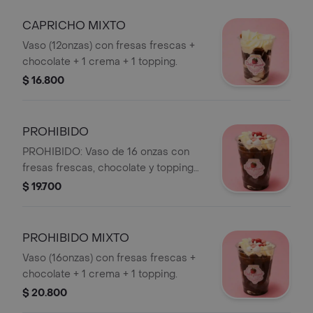
CAPRICHO MIXTO
Vaso (12onzas) con fresas frescas +
chocolate + 1 crema + 1 topping.
$ 16.800
PROHIBIDO
PROHIBIDO: Vaso de 16 onzas con
fresas frescas, chocolate y topping
de crema batida y dulces.
$ 19.700
PROHIBIDO MIXTO
Vaso (16onzas) con fresas frescas +
chocolate + 1 crema + 1 topping.
$ 20.800