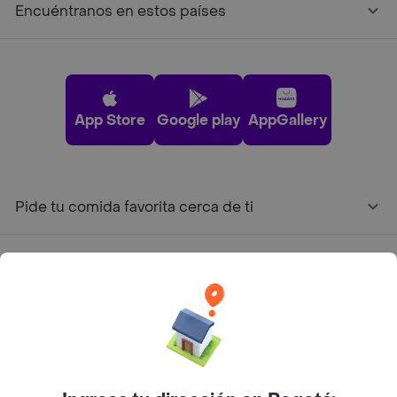
Encuéntranos en estos países
App Store
Google play
AppGallery
Pide tu comida favorita cerca de ti
Categorías
Únete a Rappi
Sobre Rappi