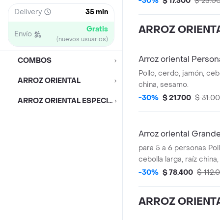
-30%
$ 17.500
$ 25.0
Delivery
35 min
ARROZ ORIENT
Gratis
Envío
(nuevos usuarios)
Arroz oriental Person
COMBOS
Pollo, cerdo, jamón, cebo
ARROZ ORIENTAL
china, sesamo.
-30%
$ 21.700
$ 31.0
ARROZ ORIENTAL ESPECIAL
Arroz oriental Grand
para 5 a 6 personas Poll
cebolla larga, raíz china
-30%
$ 78.400
$ 112.
ARROZ ORIENTA