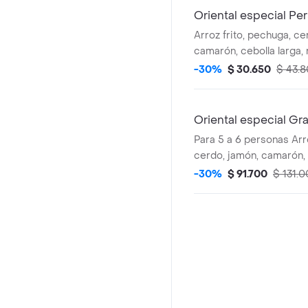
Oriental especial Pe
Arroz frito, pechuga, ce
camarón, cebolla larga, 
sésamo.
-30%
$ 30.650
$ 43.
Oriental especial Gr
Para 5 a 6 personas Arro
cerdo, jamón, camarón, 
raíces chinas, sésamo.
-30%
$ 91.700
$ 131.