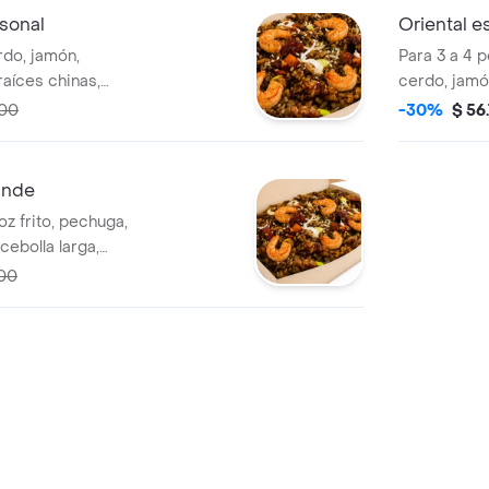
rsonal
Oriental e
rdo, jamón,
Para 3 a 4 p
raíces chinas,
cerdo, jamó
raíces chin
800
-30%
$ 56
ande
z frito, pechuga,
cebolla larga,
000