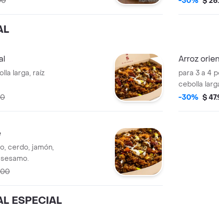
00
-30%
$ 26
sésamo.
AL
al
Arroz orie
lla larga, raíz
para 3 a 4 p
cebolla larg
00
-30%
$ 47
e
o, cerdo, jamón,
, sesamo.
000
L ESPECIAL