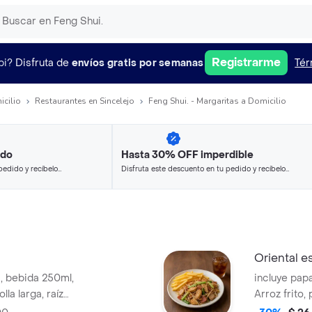
Registrarme
pi?
Disfruta de
envíos gratis por semanas
Tér
icilio
Restaurantes en Sincelejo
Feng Shui. - Margaritas a Domicilio
ido
Hasta 30% OFF imperdible
pedido y recíbelo
Disfruta este descuento en tu pedido y recíbelo
en minutos.
Oriental e
, bebida 250ml,
incluye pap
lla larga, raíz
Arroz frito,
camarón, ceb