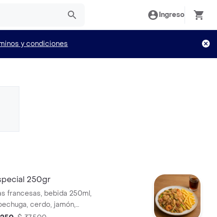
Ingreso
minos y condiciones
special 250gr
as francesas, bebida 250ml,
 pechuga, cerdo, jamón,
olla larga, raíces chinas,