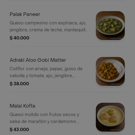
Palak Paneer
Queso campesino con espinaca, ajo,
jengibre, crema de leche, mantequilla
y garam masala. (Contiene lácteo)
$ 40.000
Adraki Aloo Gobi Matter
Coliflor con arveja, papas, guiso de
cebolla y tomate, ajo, jengibre,
cilantro y yogur. (Contiene lácteo)
$ 38.000
Malai Kofta
Queso molido con frutos secos y
salsa de marañón y cardamomo.
(Contiene lácteo y frutos secos)
$ 43.000