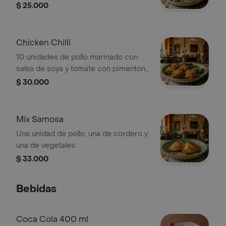
secos. (Contiene frutos secos)
$ 25.000
Chicken Chilli
10 unidades de pollo marinado con
salsa de soya y tomate con pimentón,
cebolla, ajo, jengibre y ajonjolí.
$ 30.000
Mix Samosa
Una unidad de pollo, una de cordero y
una de vegetales.
$ 33.000
Bebidas
Coca Cola 400 ml