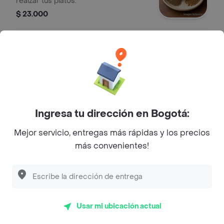
realzar tus platos.
$ 23.000
Sobre Purple Flame
Calle 119B 6A-34, Bogotá, D.C.,
Dirección
Colombia
Ingresa tu dirección en Bogotá:
Especialidad
India
Mejor servicio, entregas más rápidas y los precios
más convenientes!
Rating
4.2
Biryani cuesta $ 67.000
Murg Jahangiri cuesta $
Usar mi ubicación actual
17.000
Prawn Cutlets (Especial Del