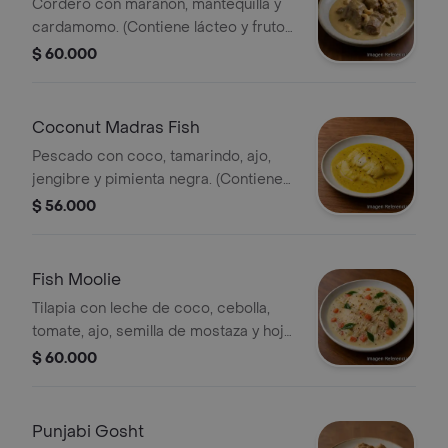
Cordero con marañón, mantequilla y
cardamomo. (Contiene lácteo y frutos
secos)
$ 60.000
Coconut Madras Fish
Pescado con coco, tamarindo, ajo,
jengibre y pimienta negra. (Contiene
pescado)
$ 56.000
Fish Moolie
Tilapia con leche de coco, cebolla,
tomate, ajo, semilla de mostaza y hoja
de curry.
$ 60.000
Punjabi Gosht