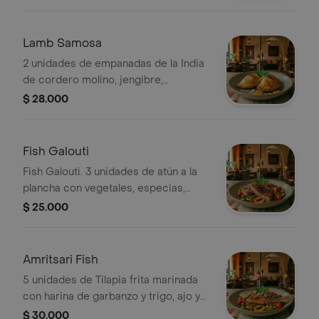
Lamb Samosa
2 unidades de empanadas de la India
de cordero molino, jengibre,
especias y frutos secos. (Contiene
$ 28.000
frutos secos)
Fish Galouti
Fish Galouti. 3 unidades de atún a la
plancha con vegetales, especias,
almendras fileteadas y menta.
$ 25.000
Amritsari Fish
5 unidades de Tilapia frita marinada
con harina de garbanzo y trigo, ajo y
jengibre. (Contiene comida de mar)
$ 30.000