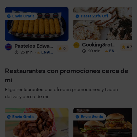
Envío Gratis
Hasta 20% Off
Cooking3rothers
Pasteles Edward
4.7
5
20 min
·
ENVÍO GRATIS
25 min
·
ENVÍO GRATIS
Restaurantes con promociones cerca de
mí
Elige restaurantes que ofrecen promociones y hacen
delivery cerca de mí
Envío Gratis
Envío Gratis