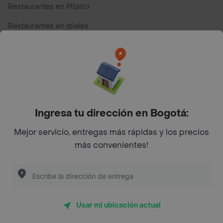
Restaurantes en Pitalito
Restaurantes en Ipiales
Restaurantes en San Andres
Restaurantes cerca de mi para pedir Comida a Domicilio -
Top Marcas y Cadenas de Restaurantes
Ingresa tu dirección en Bogotá:
Encuéntranos en estos países
Mejor servicio, entregas más rápidas y los precios
más convenientes!
App Store
Google play
AppGallery
Usar mi ubicación actual