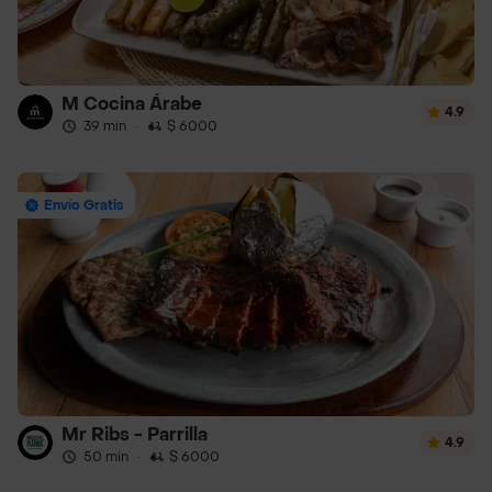
M Cocina Árabe
4.9
39 min
·
$ 6000
Envío Gratis
Mr Ribs - Parrilla
4.9
50 min
·
$ 6000