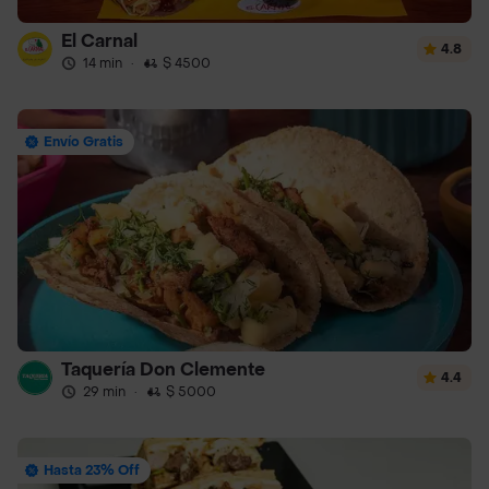
El Carnal
4.8
14 min
·
$ 4500
Envío Gratis
Taquería Don Clemente
4.4
29 min
·
$ 5000
Hasta 23% Off