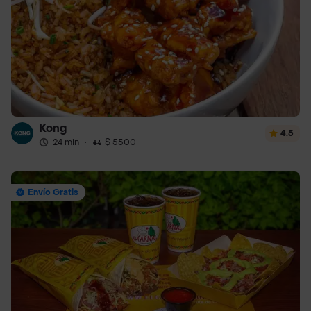
Kong
4.5
24 min
·
$ 5500
Envío Gratis