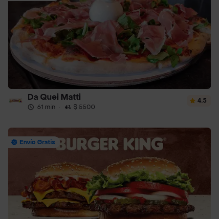
Da Quei Matti
4.5
61 min
·
$ 5500
Envío Gratis