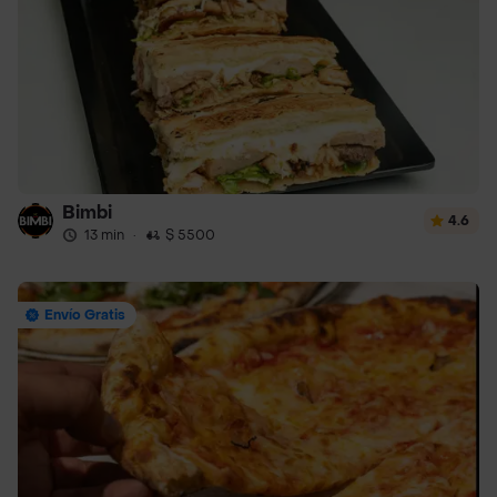
Bimbi
4.6
13 min
·
$ 5500
Envío Gratis