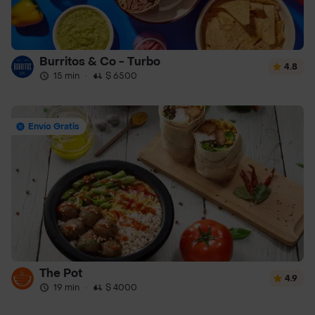
Burritos & Co - Turbo
4.8
15 min
·
$ 6500
Envío Gratis
The Pot
4.9
19 min
·
$ 4000