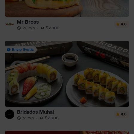
Mr Bross
4.8
20 min
·
$ 6000
Envío Gratis
Bridados Muhai
4.8
51 min
·
$ 6000