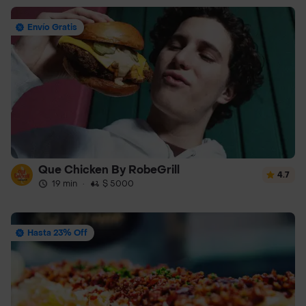
Envío Gratis
Que Chicken By RobeGrill
4.7
19 min
·
$ 5000
Hasta 23% Off