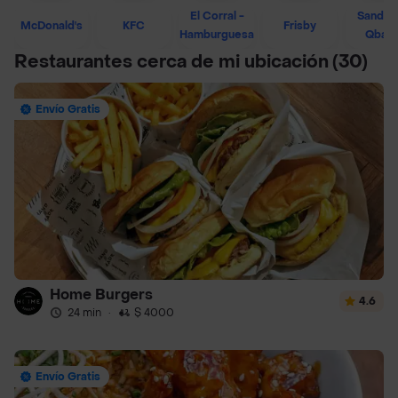
El Corral -
Sandwi
McDonald's
KFC
Frisby
Hamburguesa
Qban
Restaurantes cerca de mi ubicación
(30)
Envío Gratis
Home Burgers
4.6
24 min
·
$ 4000
Envío Gratis