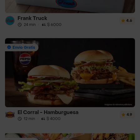
Frank Truck
4.6
24 min
·
$ 6000
Envío Gratis
El Corral - Hamburguesa
4.9
12 min
·
$ 4000