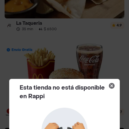
La Taqueria
4.9
35 min
·
$ 6500
Envío Gratis
Esta tienda no está disponible
en Rappi
McDonald's
4.7
12 min
·
$ 3500