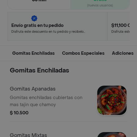
(nuevos usuarios)
Envío gratis en tu pedido
$11,100 Off 
Disfruta este descuento en tu pedido y recíbelo
Disfruta este de
en minutos.
en minutos.
Gomitas Enchiladas
Combos Especiales
Adiciones
Gomitas Enchiladas
Gomitas Apanadas
Gomitas enchiladas cubiertas con
mas tajin que chamoy
$ 10.500
Gomitas Mixtas