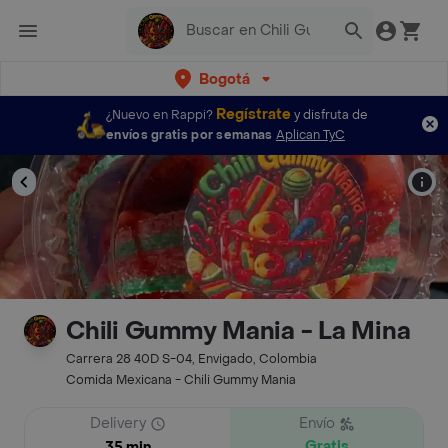
Bogotá
Regístrate
¿Nuevo en Rappi?
y disfruta de
envíos gratis por semanas
Aplican TyC
Chili Gummy Mania - La Mina
Carrera 28 40D S-04, Envigado, Colombia
Comida Mexicana - Chili Gummy Mania
Delivery
Envío
Gratis
35 min