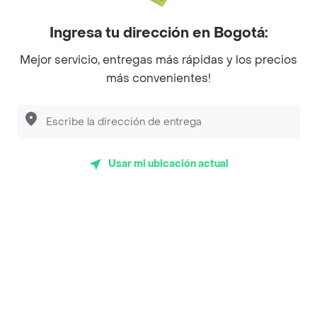
Myriam Camhi Co
Ingresa tu dirección en Bogotá:
Magnifique
Mejor servicio, entregas más rápidas y los precios
más convenientes!
Empanaditas de Pipian - Empanadas
Desayunadero de la 42
Luisa Postres
Sopitas y Frijoladas
Usar mi ubicación actual
Subway
Top Marcas y Cadenas de Restaurantes
Encuéntranos en estos países