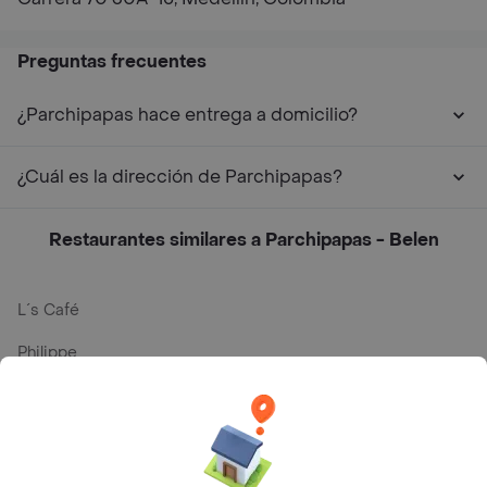
Preguntas frecuentes
¿Parchipapas hace entrega a domicilio?
¿Cuál es la dirección de Parchipapas?
Restaurantes similares a Parchipapas - Belen
L´s Café
Philippe
Baskin Robbins
La Cesta
Mercari - Postres