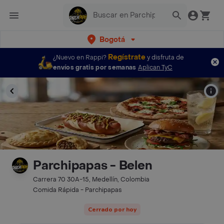
Bogotá
Regístrate
¿Nuevo en Rappi?
y disfruta de
envíos gratis por semanas
Aplican TyC
Parchipapas - Belen
Carrera 70 30A-15, Medellín, Colombia
Comida Rápida - Parchipapas
Cerrado por hoy