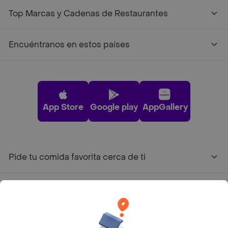
Top Marcas y Cadenas de Restaurantes
Encuéntranos en estos países
App Store
Google play
AppGallery
Pide tu comida favorita cerca de ti
Categorías
Únete a Rappi