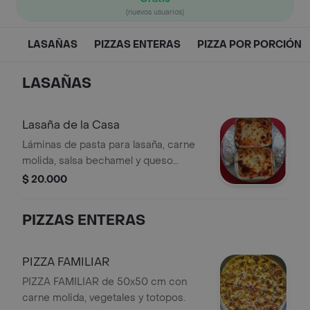
(nuevos usuarios)
LASAÑAS
PIZZAS ENTERAS
PIZZA POR PORCIÓN
LASAÑAS
Lasaña de la Casa
Láminas de pasta para lasaña, carne
molida, salsa bechamel y queso
mozzarella.
$ 20.000
PIZZAS ENTERAS
PIZZA FAMILIAR
PIZZA FAMILIAR de 50x50 cm con
carne molida, vegetales y totopos.