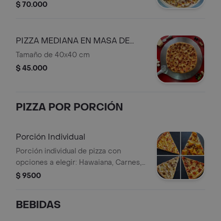
$ 70.000
PIZZA MEDIANA EN MASA DE
HOJALDRE
Tamaño de 40x40 cm
$ 45.000
PIZZA POR PORCIÓN
Porción Individual
Porción individual de pizza con
opciones a elegir: Hawaiana, Carnes,
Ranchera, Mexicana, o Pollo con
$ 9500
Champiñones.
BEBIDAS