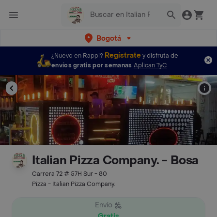
Bogotá
Regístrate
¿Nuevo en Rappi?
y disfruta de
envíos gratis por semanas
Aplican TyC
Italian Pizza Company. - Bosa
Carrera 72 # 57H Sur - 80
Pizza - Italian Pizza Company.
Envío
Gratis