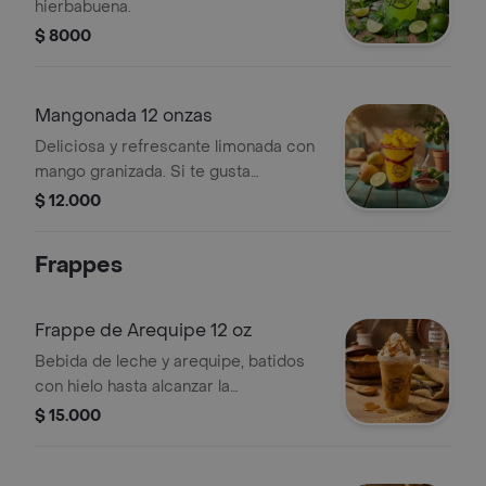
hierbabuena.
$ 8000
Mangonada 12 onzas
Deliciosa y refrescante limonada con
mango granizada. Si te gusta
picantica y ácida, pídela con Tajín y
$ 12.000
Chamoy
Frappes
Frappe de Arequipe 12 oz
Bebida de leche y arequipe, batidos
con hielo hasta alcanzar la
consistencia perfecta. Servido con
$ 15.000
chantilly y salsa de arequipe.