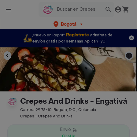
Bogotá
Regístrate
¿Nuevo en Rappi?
y disfruta de
envíos gratis por semanas
Aplican TyC
Crepes And Drinks - Engativá
Carrera 99 75-10, Bogotá, D.C., Colombia
Crepes - Crepes And Drinks
Envío
Gratis