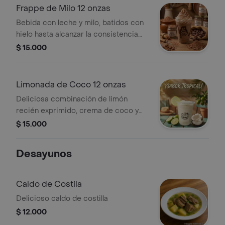
Frappe de Milo 12 onzas
Bebida con leche y milo, batidos con
hielo hasta alcanzar la consistencia
perfecta. Servido con Chantilly y salsa
$ 15.000
de chocolate.
Limonada de Coco 12 onzas
Deliciosa combinación de limón
recién exprimido, crema de coco y
leche condensada, servida estilo
$ 15.000
frappé.
Desayunos
Caldo de Costila
Delicioso caldo de costilla
$ 12.000