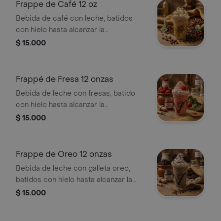
Frappe de Café 12 oz
Bebida de café con leche, batidos
con hielo hasta alcanzar la
consistencia perfecta. Servido con
$ 15.000
chantilly y salsa de arequipe.
Frappé de Fresa 12 onzas
Bebida de leche con fresas, batido
con hielo hasta alcanzar la
consistencia perfecta. Servido con
$ 15.000
Chantilly y salsa de chocolate.
Frappe de Oreo 12 onzas
Bebida de leche con galleta oreo,
batidos con hielo hasta alcanzar la
consistencia perfecta. Servido con
$ 15.000
Chantilly y salsa de chocolate