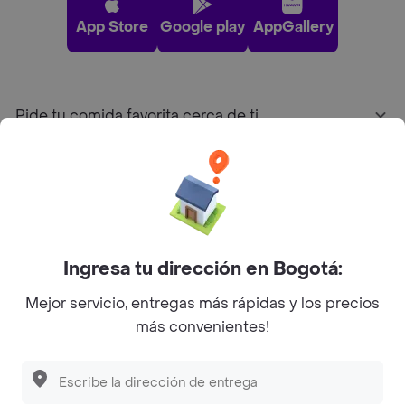
App Store
Google play
AppGallery
Pide tu comida favorita cerca de ti
Categorías
Únete a Rappi
Ingresa tu dirección en Bogotá:
Sobre Rappi
Mejor servicio, entregas más rápidas y los precios
más convenientes!
Facebook
Twitter
Instagram
©
2026
Rappi Inc. All rights reserved.