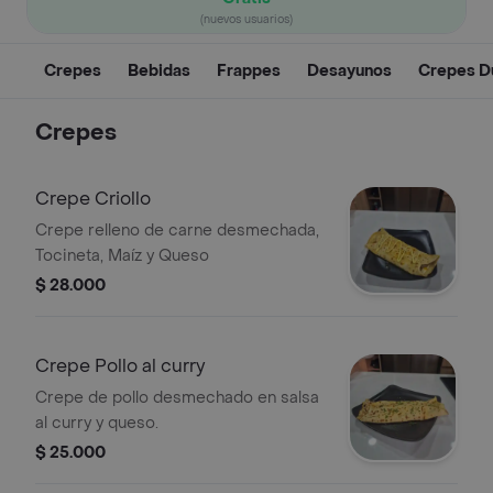
(nuevos usuarios)
Crepes
Bebidas
Frappes
Desayunos
Crepes D
Crepes
Crepe Criollo
Crepe relleno de carne desmechada,
Tocineta, Maíz y Queso
$ 28.000
Crepe Pollo al curry
Crepe de pollo desmechado en salsa
al curry y queso.
$ 25.000