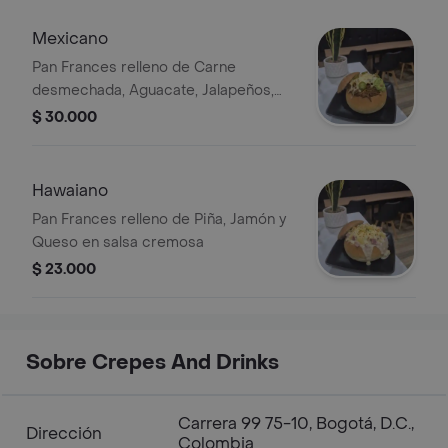
Mexicano
Pan Frances relleno de Carne
desmechada, Aguacate, Jalapeños,
Maíz, Queso y Tostacos picantes.
$ 30.000
Hawaiano
Pan Frances relleno de Piña, Jamón y
Queso en salsa cremosa
$ 23.000
Sobre Crepes And Drinks
Carrera 99 75-10, Bogotá, D.C.,
Dirección
Colombia