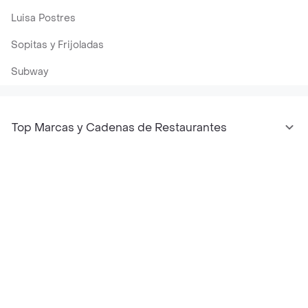
Luisa Postres
Sopitas y Frijoladas
Subway
Top Marcas y Cadenas de Restaurantes
Encuéntranos en estos países
App Store
Google play
AppGallery