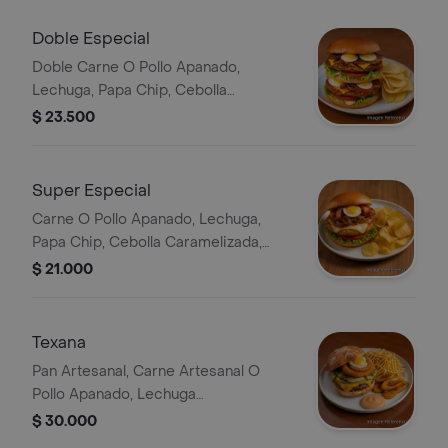
Doble Especial
Doble Carne O Pollo Apanado,
Lechuga, Papa Chip, Cebolla
Caramelizada, Queso, Tomate, Huevo
$ 23.500
De Codorniz Y Salsas
Super Especial
Carne O Pollo Apanado, Lechuga,
Papa Chip, Cebolla Caramelizada,
Queso, Tocineta, Tomate, Huevo De
$ 21.000
Codorniz Y Salsas
Texana
Pan Artesanal, Carne Artesanal O
Pollo Apanado, Lechuga
Caramelizada, Queso Chedar, Huevo
$ 30.000
De Codorniz, Aros De Cebolla