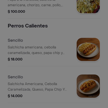
americana, chorizo, carne, pollo,
plátano maduro, lechuga, mazorca
$ 100.000
gratinada en queso, tocineta, papa
chip, huevo de codorniz y salsas.
Perros Calientes
Sencillo
Salchicha americana, cebolla
caramelizada, queso, papa chip y
salsas.
$ 18.000
Sencillo
Salchicha Americana, Cebolla
Caramelizada, Queso, Papa Chip Y
Salsas
$ 14.000