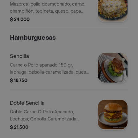
Mazorca, pollo desmechado, carne,
champiñón, tocineta, queso, papa
chip, huevo de codorníz y salsas.
$ 24.000
Hamburguesas
Sencilla
Carne o Pollo apanado 150 gr,
lechuga, cebolla caramelizada, queso
y salsas.
$ 18.750
Doble Sencilla
Doble Carne O Pollo Apanado,
Lechuga, Cebolla Caramelizada,
Queso Y Salsas
$ 21.500