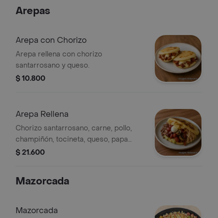
Arepas
Arepa con Chorizo
Arepa rellena con chorizo
santarrosano y queso.
$ 10.800
Arepa Rellena
Chorizo santarrosano, carne, pollo,
champiñón, tocineta, queso, papa
chip huevo de codorniz y salsas.
$ 21.600
Mazorcada
Mazorcada