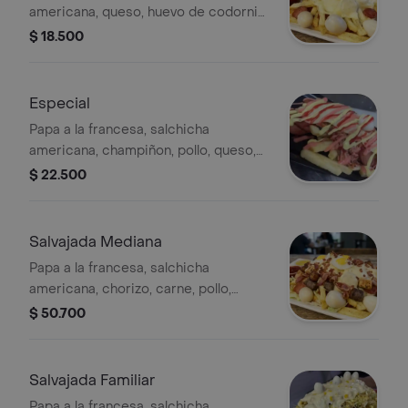
americana, queso, huevo de codorniz
y salsas.
$ 18.500
Especial
Papa a la francesa, salchicha
americana, champiñon, pollo, queso,
huevo de codorniz y salsas.
$ 22.500
Salvajada Mediana
Papa a la francesa, salchicha
americana, chorizo, carne, pollo,
plátano maduro, lechuga, mazorca
$ 50.700
gratinada en queso, tocineta, papa
chip, huevo de codorniz y salsas.
Salvajada Familiar
Papa a la francesa, salchicha