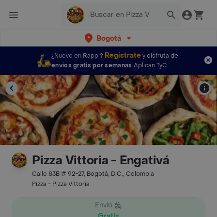
Bogotá
Regístrate
¿Nuevo en Rappi?
y disfruta de
envíos gratis por semanas
Aplican TyC
Pizza Vittoria - Engativá
Calle 83B # 92-27, Bogotá, D.C., Colombia
Pizza - Pizza Vittoria
Envío
Gratis