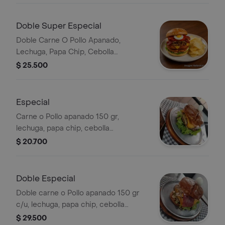
Doble Super Especial
Doble Carne O Pollo Apanado,
Lechuga, Papa Chip, Cebolla
Caramelizada, Pollo, Champinon,
$ 25.500
Queso, Tocineta, Tomate, Juizos,
Huevo De Codorniz Y Salsas
Especial
Carne o Pollo apanado 150 gr,
lechuga, papa chip, cebolla
caramelizada, queso, tomate huevo
$ 20.700
de codorniz y salsas.
Doble Especial
Doble carne o Pollo apanado 150 gr
c/u, lechuga, papa chip, cebolla
caramelizada, queso, tomate, huevo
$ 29.500