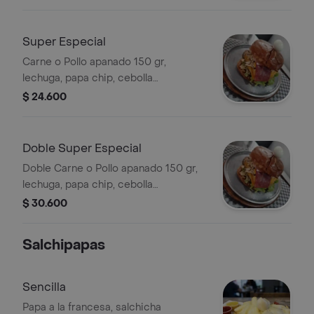
de codorniz y salsas.
Super Especial
Carne o Pollo apanado 150 gr,
lechuga, papa chip, cebolla
caramelizada, queso, tocineta,
$ 24.600
tomate, huevo de codorniz y salsas.
Doble Super Especial
Doble Carne o Pollo apanado 150 gr,
lechuga, papa chip, cebolla
caramelizada, pollo, champiñón,
$ 30.600
queso, tocineta, tomate, juizos, huevo
de codorniz y salsas.
Salchipapas
Sencilla
Papa a la francesa, salchicha