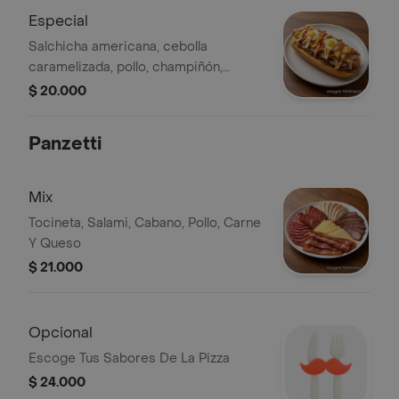
Especial
Salchicha americana, cebolla
caramelizada, pollo, champiñón,
queso, tocineta, papa chip, huevo de
$ 20.000
codorniz y salsas.
Panzetti
Mix
Tocineta, Salami, Cabano, Pollo, Carne
Y Queso
$ 21.000
Opcional
Escoge Tus Sabores De La Pizza
$ 24.000