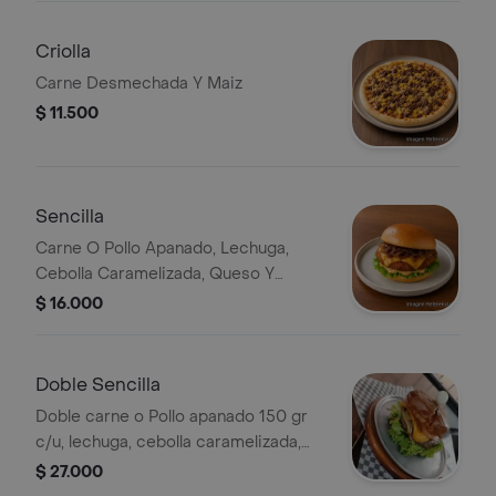
Apanados, Meta, Tajadas De Maduro,
Papa Miga Y Salsas
Criolla
Carne Desmechada Y Maiz
$ 11.500
Sencilla
Carne O Pollo Apanado, Lechuga,
Cebolla Caramelizada, Queso Y
Salsas
$ 16.000
Doble Sencilla
Doble carne o Pollo apanado 150 gr
c/u, lechuga, cebolla caramelizada,
queso y salsas.
$ 27.000