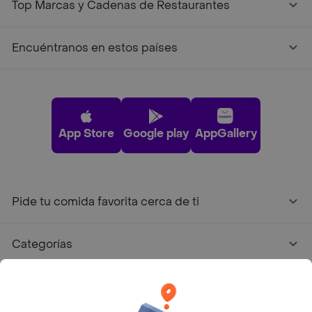
Top Marcas y Cadenas de Restaurantes
Encuéntranos en estos países
App Store
Google play
AppGallery
Pide tu comida favorita cerca de ti
Categorías
Únete a Rappi