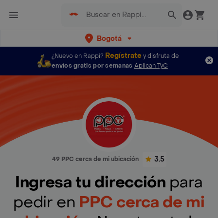
Bogotá
Regístrate
¿Nuevo en Rappi?
y disfruta de
envíos gratis por semanas
Aplican TyC
3.5
49 PPC cerca de mi ubicación
Ingresa tu dirección
para
pedir en
PPC cerca de mi