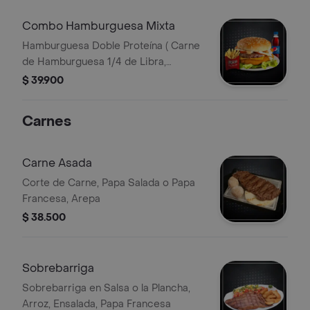
Fresco, Lechuga Fresca, Salsas
Combo Hamburguesa Mixta
Hamburguesa Doble Proteína ( Carne
de Hamburguesa 1/4 de Libra,
Hamburguesa de Pollo de 1/4 de
$ 39.900
Libra), Queso Cheddar, Tomate
Fresco, Lechuga, Fresca , Salsas,
Carnes
Papa Francesa, Bebida Personal
Carne Asada
Corte de Carne, Papa Salada o Papa
Francesa, Arepa
$ 38.500
Sobrebarriga
Sobrebarriga en Salsa o la Plancha,
Arroz, Ensalada, Papa Francesa