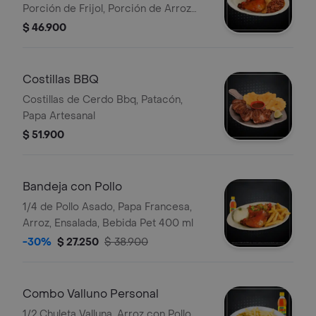
Porción de Frijol, Porción de Arroz
Blanco, Ensalada, 2 Arepas Fritas,
$ 46.900
Tajada de Maduro, Bebida Pet 400 ml
Costillas BBQ
Costillas de Cerdo Bbq, Patacón,
Papa Artesanal
$ 51.900
Bandeja con Pollo
1/4 de Pollo Asado, Papa Francesa,
Arroz, Ensalada, Bebida Pet 400 ml
-30%
$ 27.250
$ 38.900
Combo Valluno Personal
1/2 Chuleta Valluna, Arroz con Pollo