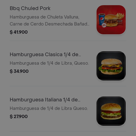
Bbq Chuled Pork
Hamburguesa de Chuleta Valluna,
Carne de Cerdo Desmechada Bañada
en Salsa BBQ de la Casa, Lechuga,
$ 41.900
Rodaja de Tomate, Queso, Papa
Francesa, Bebida Personal
Hamburguesa Clasica 1/4 de
Libra
Hamburguesa de 1/4 de Libra, Queso.
$ 34.900
Hamburguesa Italiana 1/4 de
Libra
Hamburguesa de 1/4 de Libra Queso.
$ 27.900