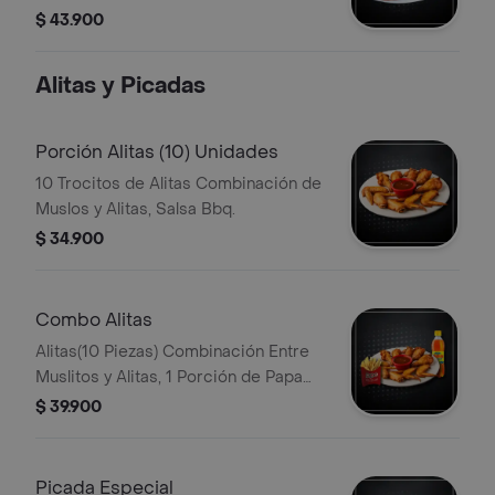
$ 43.900
Alitas y Picadas
Porción Alitas (10) Unidades
10 Trocitos de Alitas Combinación de
Muslos y Alitas, Salsa Bbq.
$ 34.900
Combo Alitas
Alitas(10 Piezas) Combinación Entre
Muslitos y Alitas, 1 Porción de Papa
Francesa, Bebida Pet 400 ml
$ 39.900
Picada Especial