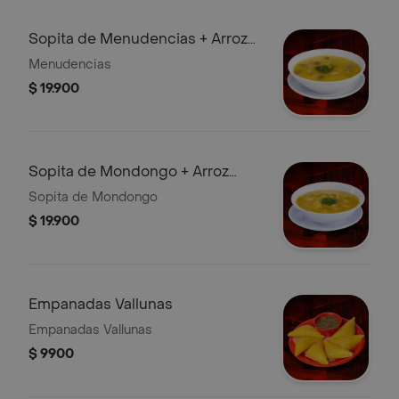
Sopita de Menudencias + Arroz
Porción
Menudencias
$ 19.900
Sopita de Mondongo + Arroz
Porción
Sopita de Mondongo
$ 19.900
Empanadas Vallunas
Empanadas Vallunas
$ 9900