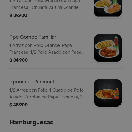
1 Arroz con Pollo Grande con Papa
Francesa,1 Chuleta Valluna Grande, 1
Bebida 1.5
$ 89.900
Ppc Combo Familiar
1 Arroz con Pollo Grande, Papa
Francesa, 1/2 Pollo Asado con Papa
Salada (2 Un), 1 Bebida 1.5 o Mr. Tea
$ 84.900
1.5
Ppcombo Personal
1/2 Arroz con Pollo, 1 Cuatro de Pollo
Asado, Porción de Papa Francesa, 1
Bebida Personal
$ 48.900
Hamburguesas