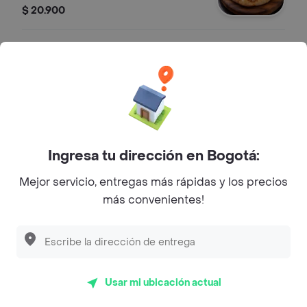
$ 20.900
Spaghetti
Spaghetti, Pan Tajado con Queso
Gratinado, Rodaja de Tomate
$ 32.900
Ingresa tu dirección en Bogotá:
Lasagna Mixta
Mejor servicio, entregas más rápidas y los precios
Lasagna Mixta, Pan Tajado con Queso
más convenientes!
Gratinado, Rodaja de Tomate
$ 38.900
Lasagna Mixta Mediana
Usar mi ubicación actual
Lasagna Mixta de (350 Gramos), Pan
Tajado con Queso Gratinado, Rodaja