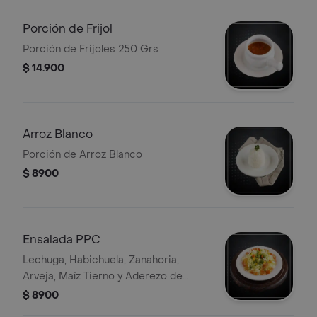
Porción de Frijol
Porción de Frijoles 250 Grs
$ 14.900
Arroz Blanco
Porción de Arroz Blanco
$ 8900
Ensalada PPC
Lechuga, Habichuela, Zanahoria,
Arveja, Maíz Tierno y Aderezo de
Vinagreta
$ 8900