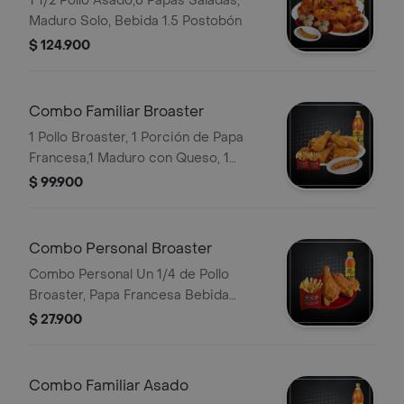
1 1/2 Pollo Asado,6 Papas Saladas,
Maduro Solo, Bebida 1.5 Postobón
$ 124.900
Combo Familiar Broaster
1 Pollo Broaster, 1 Porción de Papa
Francesa,1 Maduro con Queso, 1
Bebida 1.5 Postobón
$ 99.900
Combo Personal Broaster
Combo Personal Un 1/4 de Pollo
Broaster, Papa Francesa Bebida
Personal
$ 27.900
Combo Familiar Asado