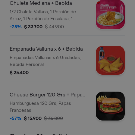
Chuleta Mediana + Bebida
1/2 Chuleta Valluna, 1 Porción de
Arroz, 1 Porción de Ensalada, 1
Porción de Papa Francesa, Bebida
-25%
$ 33.700
$ 44.900
Personal
Empanada Valluna x 6 + Bebida
Empanadas Vallunas x 6 Unidades,
Bebida Personal
$ 25.400
Cheese Burger 120 Grs + Papa
Francesa
Hamburguesa 120 Grs, Papas
Francesas
-57%
$ 15.900
$ 36.800