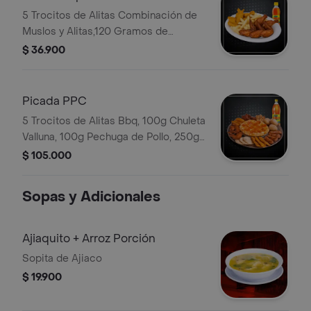
5 Trocitos de Alitas Combinación de
Muslos y Alitas,120 Gramos de
Milanesa de Pollo Apanado, Papa
$ 36.900
Francesa, 1 Bebida Personal
Picada PPC
5 Trocitos de Alitas Bbq, 100g Chuleta
Valluna, 100g Pechuga de Pollo, 250g
Costillas Bbq, Pizza Personal, Papa
$ 105.000
Casco, Chorizo Santarrosano, 3
Arepas, Bebida 1.5 Lt
Sopas y Adicionales
Ajiaquito + Arroz Porción
Sopita de Ajiaco
$ 19.900