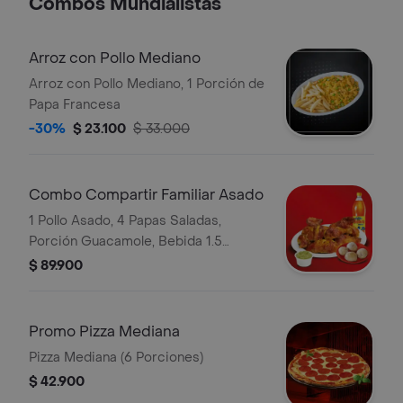
Combos Mundialistas
Arroz con Pollo Mediano
Arroz con Pollo Mediano, 1 Porción de
Papa Francesa
-30%
$ 23.100
$ 33.000
Combo Compartir Familiar Asado
1 Pollo Asado, 4 Papas Saladas,
Porción Guacamole, Bebida 1.5
Postobón
$ 89.900
Promo Pizza Mediana
Pizza Mediana (6 Porciones)
$ 42.900