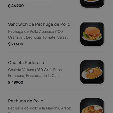
$ 46.900
Sándwich de Pechuga de Pollo
Pechuga de Pollo Apanada (100
Gramos ), Lechuga, Tomate, Salsa
BBQ Salsa de la Casa
$ 21.500
Chuleta Poderosa
Chuleta Valluna (250 Grs), Papa
Francesa, Ensalada de la Casa,
Porción de Arroz
$ 49.900
Pechuga de Pollo
Pechuga de Pollo a la Plancha, Arroz,