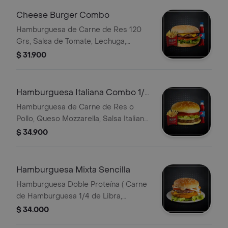
Cheese Burger Combo
Hamburguesa de Carne de Res 120
Grs, Salsa de Tomate, Lechuga,
Rodaja de Tomate, Queso, Papa
$ 31.900
Francesa, Bebida Personal
Hamburguesa Italiana Combo 1/4
de Libra
Hamburguesa de Carne de Res o
Pollo, Queso Mozzarella, Salsa Italiana,
Lechuga, Rodaja de Tomate, Queso,
$ 34.900
Papa Francesa, Bebida Personal
Hamburguesa Mixta Sencilla
Hamburguesa Doble Proteína ( Carne
de Hamburguesa 1/4 de Libra,
Hamburguesa de Pollo de 1/4 de
$ 34.000
Libra, Queso Cheddar, Tomate