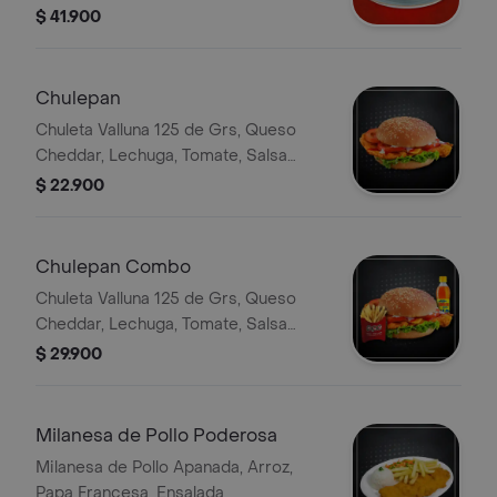
Guacamole
$ 41.900
Chulepan
Chuleta Valluna 125 de Grs, Queso
Cheddar, Lechuga, Tomate, Salsa
Tártara
$ 22.900
Chulepan Combo
Chuleta Valluna 125 de Grs, Queso
Cheddar, Lechuga, Tomate, Salsa
Tártara, Porción de Papa Francesa,
$ 29.900
Bebida Personal
Milanesa de Pollo Poderosa
Milanesa de Pollo Apanada, Arroz,
Papa Francesa, Ensalada