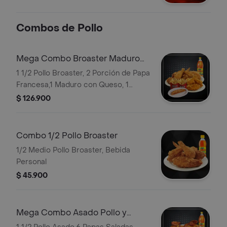
Combos de Pollo
Mega Combo Broaster Maduro
Acompañado
1 1/2 Pollo Broaster, 2 Porción de Papa
Francesa,1 Maduro con Queso, 1
Bebida 1.5 Postobón
$ 126.900
Combo 1/2 Pollo Broaster
1/2 Medio Pollo Broaster, Bebida
Personal
$ 45.900
Mega Combo Asado Pollo y
Medio