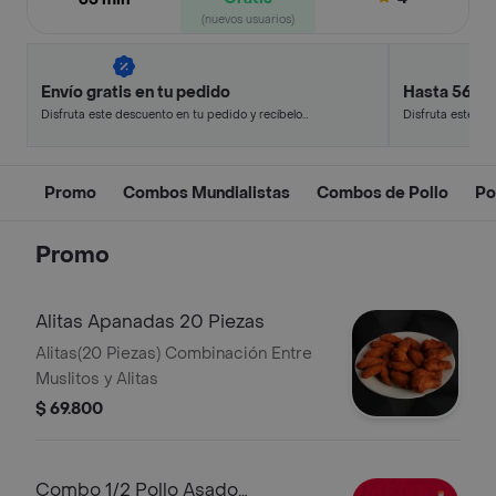
(nuevos usuarios)
Envío gratis en tu pedido
Hasta 56% 
Disfruta este descuento en tu pedido y recíbelo
Disfruta este de
en minutos.
en minutos.
Promo
Combos Mundialistas
Combos de Pollo
Po
Promo
Alitas Apanadas 20 Piezas
Alitas(20 Piezas) Combinación Entre
Muslitos y Alitas
$ 69.800
Combo 1/2 Pollo Asado