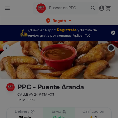
Bogotá
Regístrate
¿Nuevo en Rappi?
y disfruta de
envíos gratis por semanas
Aplican TyC
PPC - Puente Aranda
CALLE AV 24 #43A -03
Pollo - PPC
Delivery
Envío
Calificación
Gratis
4
35 min