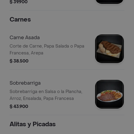
Hamburguesa de Pollo de 1/4 de
$ 39.900
Libra), Queso Cheddar, Tomate
Fresco, Lechuga, Fresca , Salsas,
Carnes
Papa Francesa, Bebida Personal
Carne Asada
Corte de Carne, Papa Salada o Papa
Francesa, Arepa
$ 38.500
Sobrebarriga
Sobrebarriga en Salsa o la Plancha,
Arroz, Ensalada, Papa Francesa
$ 43.900
Alitas y Picadas