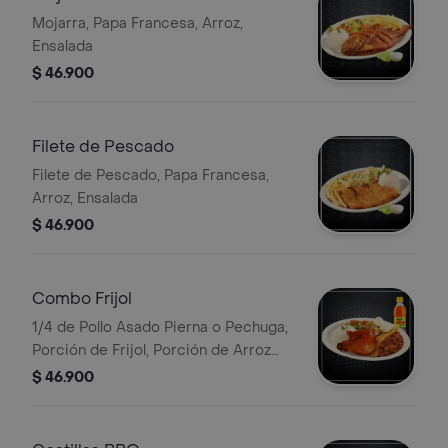
Mojarra, Papa Francesa, Arroz,
Ensalada
$ 46.900
Filete de Pescado
Filete de Pescado, Papa Francesa,
Arroz, Ensalada
$ 46.900
Combo Frijol
1/4 de Pollo Asado Pierna o Pechuga,
Porción de Frijol, Porción de Arroz
Blanco, Ensalada, 2 Arepas Fritas,
$ 46.900
Tajada de Maduro, Bebida Pet 400 ml