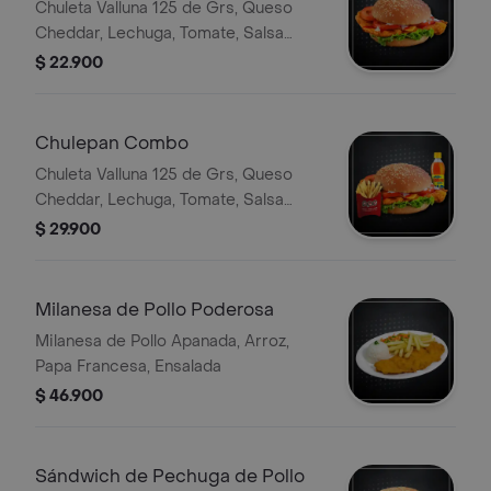
Chuleta Valluna 125 de Grs, Queso
Cheddar, Lechuga, Tomate, Salsa
Tártara
$ 22.900
Chulepan Combo
Chuleta Valluna 125 de Grs, Queso
Cheddar, Lechuga, Tomate, Salsa
Tártara, Porción de Papa Francesa,
$ 29.900
Bebida Personal
Milanesa de Pollo Poderosa
Milanesa de Pollo Apanada, Arroz,
Papa Francesa, Ensalada
$ 46.900
Sándwich de Pechuga de Pollo