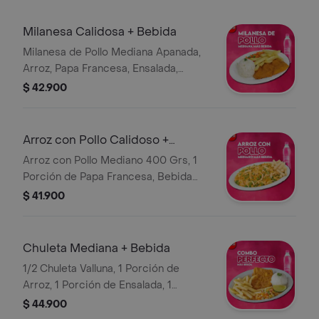
Milanesa Calidosa + Bebida
Milanesa de Pollo Mediana Apanada,
Arroz, Papa Francesa, Ensalada,
Bebida Personal
$ 42.900
Arroz con Pollo Calidoso +
Bebida
Arroz con Pollo Mediano 400 Grs, 1
Porción de Papa Francesa, Bebida
Personal
$ 41.900
Chuleta Mediana + Bebida
1/2 Chuleta Valluna, 1 Porción de
Arroz, 1 Porción de Ensalada, 1
Porción de Papa Francesa, Bebida
$ 44.900
Personal