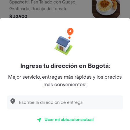
Spaghetti, Pan Tajado con Queso
Gratinado, Rodaja de Tomate
$ 32.900
Lasagna Mixta
Lasagna Mixta, Pan Tajado con Queso
Gratinado, Rodaja de Tomate
$ 38.900
Ingresa tu dirección en Bogotá:
Mejor servicio, entregas más rápidas y los precios
Lasagna Mixta Mediana
más convenientes!
Lasagna Mixta de (350 Gramos), Pan
Tajado con Queso Gratinado, Rodaja
de Tomate
$ 31.900
Usar mi ubicación actual
Bebidas