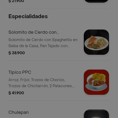
$ 21.900
Especialidades
Solomito de Cerdo con
Spaghettis
Solomito de Cerdo con Spaghettis en
Salsa de la Casa, Pan Tajado con
Queso Gratinado, Rodaja de Tomate
$ 38.900
Típico PPC
Arroz, Frijol, Trozos de Chorizo,
Trozos de Chicharrón, 2 Patacones,
Guacamole
$ 41.900
Chulepan