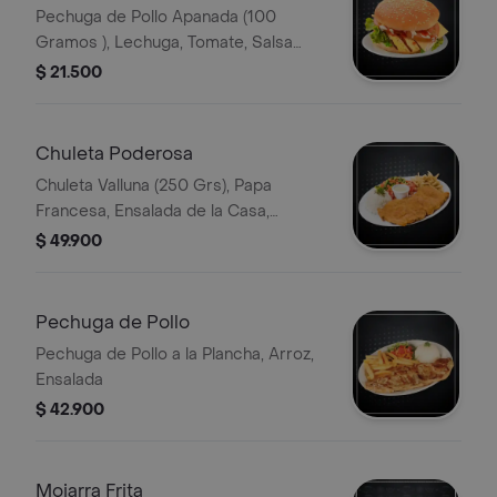
Pechuga de Pollo Apanada (100
Gramos ), Lechuga, Tomate, Salsa
BBQ Salsa de la Casa
$ 21.500
Chuleta Poderosa
Chuleta Valluna (250 Grs), Papa
Francesa, Ensalada de la Casa,
Porción de Arroz
$ 49.900
Pechuga de Pollo
Pechuga de Pollo a la Plancha, Arroz,
Ensalada
$ 42.900
Mojarra Frita