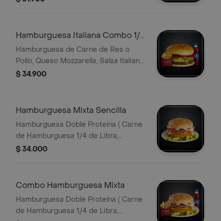
Francesa, Bebida Personal
Hamburguesa Italiana Combo 1/4
de Libra
Hamburguesa de Carne de Res o
Pollo, Queso Mozzarella, Salsa Italiana,
Lechuga, Rodaja de Tomate, Queso,
$ 34.900
Papa Francesa, Bebida Personal
Hamburguesa Mixta Sencilla
Hamburguesa Doble Proteína ( Carne
de Hamburguesa 1/4 de Libra,
Hamburguesa de Pollo de 1/4 de
$ 34.000
Libra, Queso Cheddar, Tomate
Fresco, Lechuga Fresca, Salsas
Combo Hamburguesa Mixta
Hamburguesa Doble Proteína ( Carne
de Hamburguesa 1/4 de Libra,