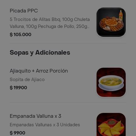
Picada PPC
5 Trocitos de Alitas Bbq, 100g Chuleta
Valluna, 100g Pechuga de Pollo, 250g
Costillas Bbq, Pizza Personal, Papa
$ 105.000
Casco, Chorizo Santarrosano, 3
Arepas, Bebida 1.5 Lt
Sopas y Adicionales
Ajiaquito + Arroz Porción
Sopita de Ajiaco
$ 19.900
Empanada Valluna x 3
Empanadas Vallunas x 3 Unidades
$ 9900