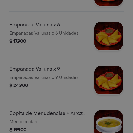
Empanada Valluna x 6
Empanadas Vallunas x 6 Unidades
$ 17.900
Empanada Valluna x 9
Empanadas Vallunas x 9 Unidades
$ 24.900
Sopita de Menudencias + Arroz
Porción
Menudencias
$ 19.900