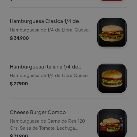
Rodaja de Tomate, Queso, Papa
Francesa, Bebida Personal
Hamburguesa Clasica 1/4 de
Libra
Hamburguesa de 1/4 de Libra, Queso.
$ 34.900
Hamburguesa Italiana 1/4 de
Libra
Hamburguesa de 1/4 de Libra Queso.
$ 27.900
Cheese Burger Combo
Hamburguesa de Carne de Res 120
Grs, Salsa de Tomate, Lechuga,
Rodaja de Tomate, Queso, Papa
$ 31.900