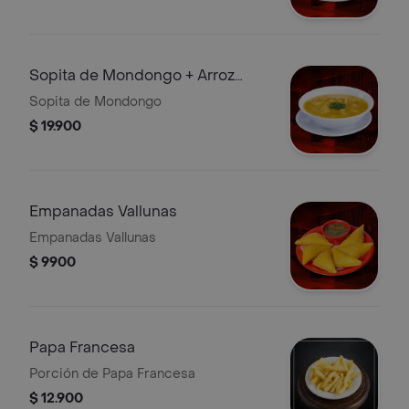
Sopita de Mondongo + Arroz
Porción
Sopita de Mondongo
$ 19.900
Empanadas Vallunas
Empanadas Vallunas
$ 9900
Papa Francesa
Porción de Papa Francesa
$ 12.900