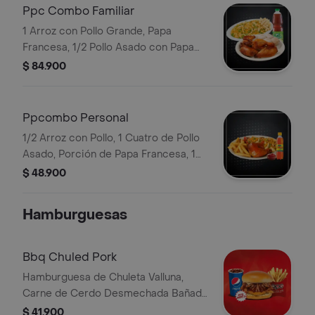
Ppc Combo Familiar
1 Arroz con Pollo Grande, Papa
Francesa, 1/2 Pollo Asado con Papa
Salada (2 Un), 1 Bebida 1.5 o Mr. Tea
$ 84.900
1.5
Ppcombo Personal
1/2 Arroz con Pollo, 1 Cuatro de Pollo
Asado, Porción de Papa Francesa, 1
Bebida Personal
$ 48.900
Hamburguesas
Bbq Chuled Pork
Hamburguesa de Chuleta Valluna,
Carne de Cerdo Desmechada Bañada
en Salsa BBQ de la Casa, Lechuga,
$ 41.900