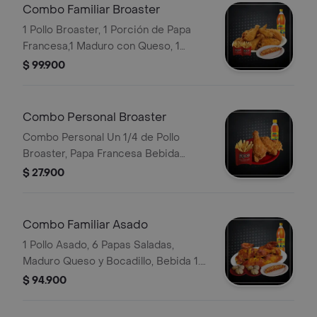
Combo Familiar Broaster
1 Pollo Broaster, 1 Porción de Papa
Francesa,1 Maduro con Queso, 1
Bebida 1.5 Postobón
$ 99.900
Combo Personal Broaster
Combo Personal Un 1/4 de Pollo
Broaster, Papa Francesa Bebida
Personal
$ 27.900
Combo Familiar Asado
1 Pollo Asado, 6 Papas Saladas,
Maduro Queso y Bocadillo, Bebida 1.5
Postobón
$ 94.900