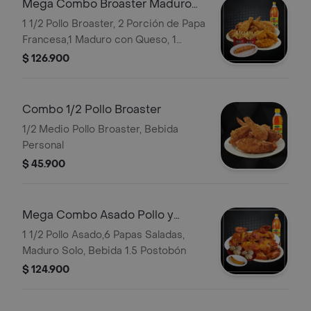
Mega Combo Broaster Maduro
Acompañado
1 1/2 Pollo Broaster, 2 Porción de Papa
Francesa,1 Maduro con Queso, 1
Bebida 1.5 Postobón
$ 126.900
Combo 1/2 Pollo Broaster
1/2 Medio Pollo Broaster, Bebida
Personal
$ 45.900
Mega Combo Asado Pollo y
Medio
1 1/2 Pollo Asado,6 Papas Saladas,
Maduro Solo, Bebida 1.5 Postobón
$ 124.900