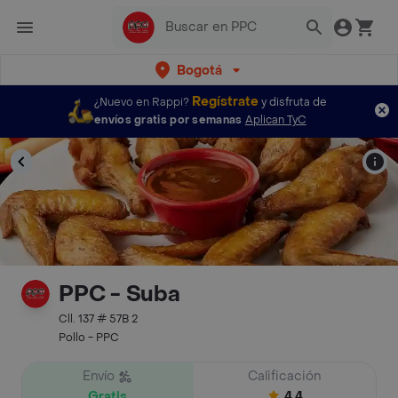
Bogotá
Regístrate
¿Nuevo en Rappi?
y disfruta de
envíos gratis por semanas
Aplican TyC
PPC - Suba
Cll. 137 # 57B 2
Pollo - PPC
Envío
Calificación
Gratis
4.4