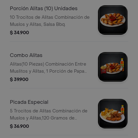
Porción Alitas (10) Unidades
10 Trocitos de Alitas Combinación de
Muslos y Alitas, Salsa Bbq.
$ 34.900
Combo Alitas
Alitas(10 Piezas) Combinación Entre
Muslitos y Alitas, 1 Porción de Papa
Francesa, Bebida Pet 400 ml
$ 39.900
Picada Especial
5 Trocitos de Alitas Combinación de
Muslos y Alitas,120 Gramos de
Milanesa de Pollo Apanado, Papa
$ 36.900
Francesa, 1 Bebida Personal