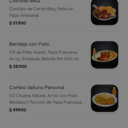
Costillas BBQ
Costillas de Cerdo Bbq, Patacón,
Papa Artesanal
$ 51.900
Bandeja con Pollo
1/4 de Pollo Asado, Papa Francesa,
Arroz, Ensalada, Bebida Pet 400 ml
$ 38.900
Combo Valluno Personal
1/2 Chuleta Valluna, Arroz con Pollo
Mediano,1 Porción de Papa Francesa,
1 Bebida Personal
$ 49.900