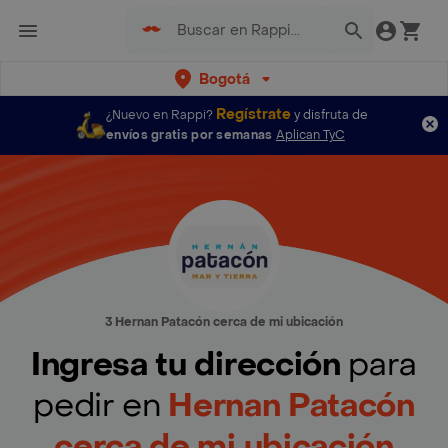
Bogotá
Regístrate
¿Nuevo en Rappi?
y disfruta de
envíos gratis por semanas
Aplican TyC
3 Hernan Patacón cerca de mi ubicación
Ingresa tu dirección
para
pedir en
Hernan Patacón
cerca de mi ubicación