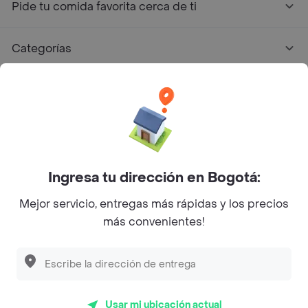
Pide tu comida favorita cerca de ti
Categorías
Únete a Rappi
Sobre Rappi
Facebook
Twitter
Instagram
Ingresa tu dirección en Bogotá:
Mejor servicio, entregas más rápidas y los precios
©
2026
Rappi Inc. All rights reserved.
más convenientes!
Descubre las
PROMOCIONES
que tenemos
para ti
Rappi S.A.S. --- NIT 900.843.898-9 --- Calle 63 # 16A-02
Bogotá D.C. --- notificacionesrappi@rappi.com
Usar mi ubicación actual