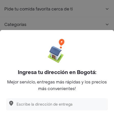
Pide tu comida favorita cerca de ti
Categorías
Únete a Rappi
Sobre Rappi
Facebook
Twitter
Instagram
Ingresa tu dirección en Bogotá:
Mejor servicio, entregas más rápidas y los precios
©
2026
Rappi Inc. All rights reserved.
más convenientes!
Descubre las
PROMOCIONES
que tenemos
para ti
Rappi S.A.S. --- NIT 900.843.898-9 --- Calle 63 # 16A-02