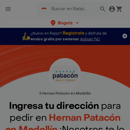
Bogotá
Regístrate
¿Nuevo en Rappi?
y disfruta de
envíos gratis por semanas
Aplican TyC
3 Hernan Patacón en Medellín
Ingresa tu dirección
para
pedir en
Hernan Patacón
en Medellín
¡Nosotros te lo