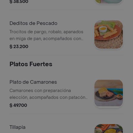
roja. Acompañado de tostadas y
$ 38.500
guacamole.
Deditos de Pescado
Trocitos de pargo, robalo, apanados
en miga de pan, acompañados con
salsa de maracuyá y salsa tartará
$ 23.200
Platos Fuertes
Plato de Camarones
Camarones con preparacióna
elección, acompañados con patacón,
arroz de coco, ensalada con
$ 49.700
zanahoria, lechuga, tomate, cebolla y
cilantro.
Tillapia