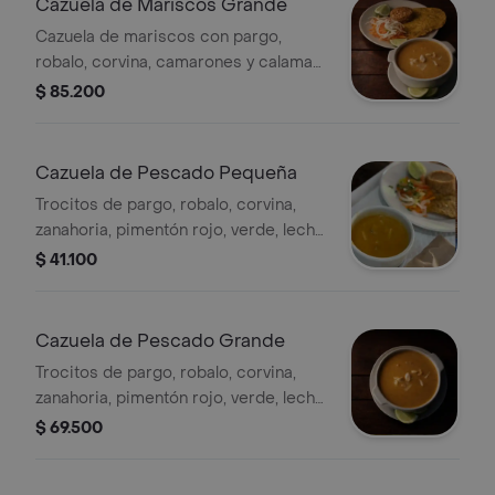
Cazuela de Mariscos Grande
Cazuela de mariscos con pargo,
robalo, corvina, camarones y calamar
en crema de coco y especias.
$ 85.200
Cazuela de Pescado Pequeña
Trocitos de pargo, robalo, corvina,
zanahoria, pimentón rojo, verde, leche
de coco, patacón, ensalada con
$ 41.100
zanahoria, lechuga, tomate y cilantro.
Cazuela de Pescado Grande
Trocitos de pargo, robalo, corvina,
zanahoria, pimentón rojo, verde, leche
de coco, patacón, ensalada con
$ 69.500
zanahoria, lechuga, tomate y cilantro.