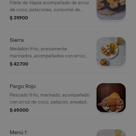
Filete de tilapia acompañado de arroz
de coco, patacones, consomé de
pescado y ensalada con zanahoria,
$ 39.900
lechuga, tomate, cebolla y cilantro.
Sierra
Medallón frito, previamente
marinados, acompañados con arroz
de coco, patacón, consomé de
$ 42.700
pescado, guarapo 12 oz, ensalada con
zanahoria, lechuga, tomate, cebolla y
cilantro.
Pargo Rojo
Pescado frito, marinado, acompañado
con arroz de coco, patacón, ensalada
con zanahoria, lechuga, tomate,
$ 69.000
cebolla y cilantro.
Menú 1