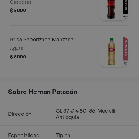
Gaseosas
$ 5000
Brisa Saborizada Manzana
600ML
Aguas.
$ 5000
Sobre Hernan Patacón
Cl. 37 ##80-36, Medellín,
Dirección
Antioquia
Especialidad
Típica