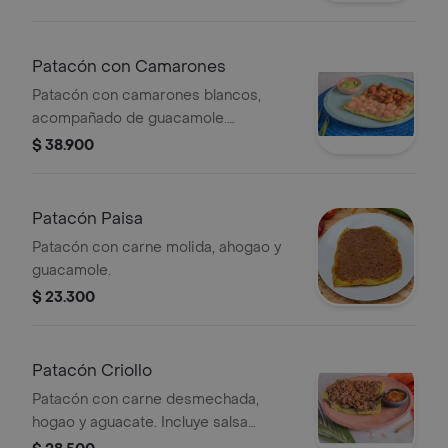
Patacón con Camarones
Patacón con camarones blancos,
acompañado de guacamole.
Preparación a elección.
$ 38.900
Patacón Paisa
Patacón con carne molida, ahogao y
guacamole.
$ 23.300
Patacón Criollo
Patacón con carne desmechada,
hogao y aguacate. Incluye salsa
adicional.