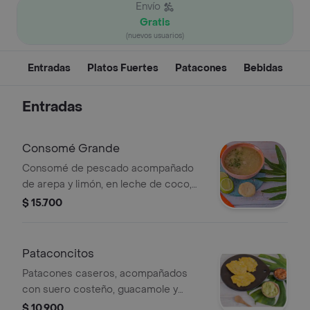
Envío
Gratis
(nuevos usuarios)
Entradas
Platos Fuertes
Patacones
Bebidas
Entradas
Consomé Grande
Consomé de pescado acompañado
de arepa y limón, en leche de coco,
grande.
$ 15.700
Pataconcitos
Patacones caseros, acompañados
con suero costeño, guacamole y
ahogao, 3 unidades.
$ 10.900