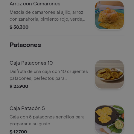
Arroz con Camarones
Mezcla de camarones al ajillo, arroz
con zanahoria, pimiento rojo, verde,
patacón, ensalada con zanahoria,
$ 38.300
lechuga, tomate y cilantro.
Patacones
Caja Patacones 10
Disfruta de una caja con 10 crujientes
patacones, perfectos para
acompañar tus comidas o como un
$ 23.900
snack por sí solos.
Caja Patacón 5
Caja con 5 patacones sencillos para
preparar a su gusto
$ 12.700