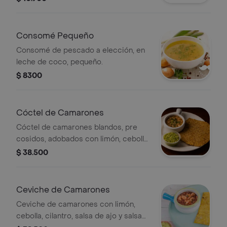
Consomé Pequeño
Consomé de pescado a elección, en
leche de coco, pequeño.
$ 8300
Cóctel de Camarones
Cóctel de camarones blandos, pre
cosidos, adobados con limón, cebolla,
cilantro, salsa de ajo y salsa rosada.
$ 38.500
Ceviche de Camarones
Ceviche de camarones con limón,
cebolla, cilantro, salsa de ajo y salsa