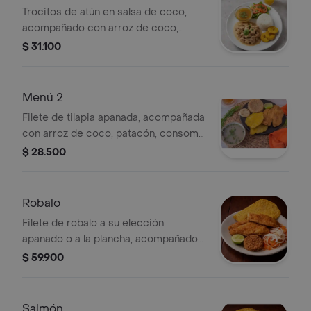
Trocitos de atún en salsa de coco,
acompañado con arroz de coco,
patacón, consomé de pescado,
$ 31.100
guarapo 12 oz, ensalada con
zanahoria, lechuga, tomate y cilantro.
Menú 2
Filete de tilapia apanada, acompañada
con arroz de coco, patacón, consomé
de pescado, guarapo 12 oz, ensalada
$ 28.500
con zanahoria, lechuga, tomate y
cilantro.
Robalo
Filete de robalo a su elección
apanado o a la plancha, acompañado
con arroz de coco, patacones,
$ 59.900
ensalada con zanahoria, lechuga,
tomate, cebolla, cilantro y
preparación a elección.
Salmón