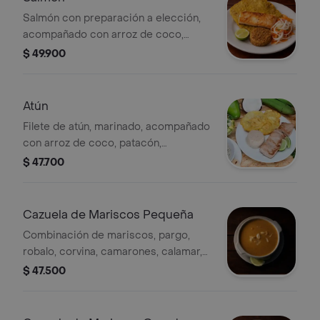
Salmón con preparación a elección,
acompañado con arroz de coco,
patacones, ensalada con zanahoria,
$ 49.900
lechuga, tomate, cebolla, cilantro y
salsa tártara.
Atún
Filete de atún, marinado, acompañado
con arroz de coco, patacón,
consomé, ensalada con zanahoria,
$ 47.700
lechuga, tomate, cebolla y cilantro.
Cazuela de Mariscos Pequeña
Combinación de mariscos, pargo,
robalo, corvina, camarones, calamar,
en crema de coco y especies.
$ 47.500