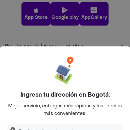
App Store
Google play
AppGallery
Pide tu comida favorita cerca de ti
Categorías
Únete a Rappi
Ingresa tu dirección en Bogotá:
Sobre Rappi
Mejor servicio, entregas más rápidas y los precios
más convenientes!
Facebook
Twitter
Instagram
©
2026
Rappi Inc. All rights reserved.