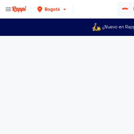
Bogotá
¿Nuevo en Rap