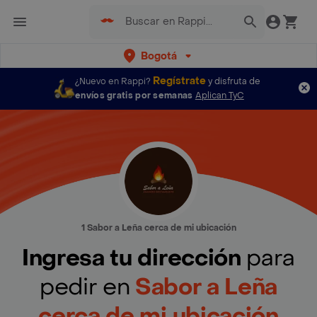
Bogotá
Regístrate
¿Nuevo en Rappi?
y disfruta de
envíos gratis por semanas
Aplican TyC
1 Sabor a Leña cerca de mi ubicación
Ingresa tu dirección
para
pedir en
Sabor a Leña
cerca de mi ubicación