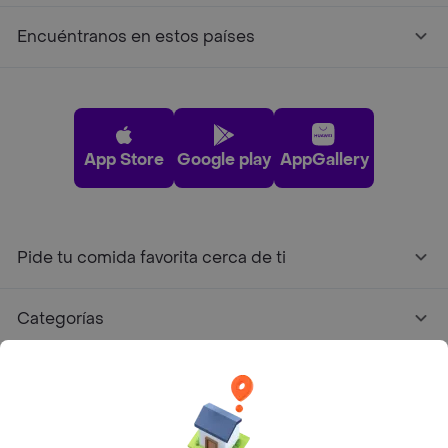
Encuéntranos en estos países
App Store
Google play
AppGallery
Pide tu comida favorita cerca de ti
Categorías
Únete a Rappi
Sobre Rappi