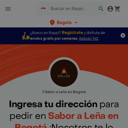
Bogotá
Regístrate
¿Nuevo en Rappi?
y disfruta de
envíos gratis por semanas
Aplican TyC
1 Sabor a Leña en Bogotá
Ingresa tu dirección
para
pedir en
Sabor a Leña en
Bogotá
¡Nosotros te lo