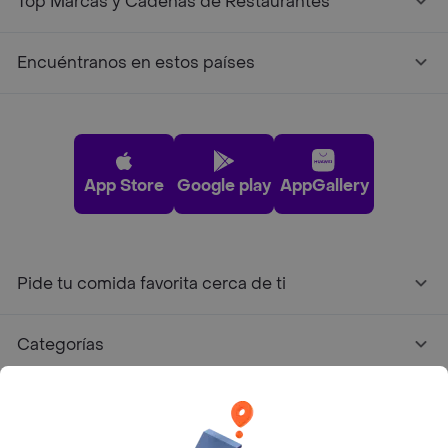
Top Marcas y Cadenas de Restaurantes
Encuéntranos en estos países
App Store
Google play
AppGallery
Pide tu comida favorita cerca de ti
Categorías
Únete a Rappi