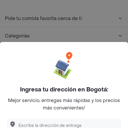
Pide tu comida favorita cerca de ti
Categorías
Únete a Rappi
Sobre Rappi
Facebook
Twitter
Instagram
Ingresa tu dirección en Bogotá:
Mejor servicio, entregas más rápidas y los precios
©
2026
Rappi Inc. All rights reserved.
más convenientes!
Descubre las
PROMOCIONES
que tenemos
para ti