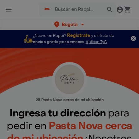
Bogotá
Regístrate
¿Nuevo en Rappi?
y disfruta de
envíos gratis por semanas
Aplican TyC
25 Pasta Nova cerca de mi ubicación
Ingresa tu dirección
para
pedir en
Pasta Nova cerca
de mi ubicación
¡Nosotros