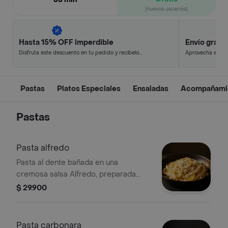
(nuevos usuarios)
Hasta 15% OFF imperdible
Envío gratis
Disfruta este descuento en tu pedido y recíbelo
Aprovecha este d
en minutos.
y ahorra.
Pastas
Platos Especiales
Ensaladas
Acompañami
Pastas
Pasta alfredo
Pasta al dente bañada en una
cremosa salsa Alfredo, preparada
con mantequilla y queso parmesano.
$ 29.900
Pasta carbonara