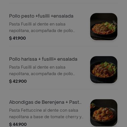
tomate chrrerry y aguacate.
Pollo pesto +fusilli +ensalada
Pasta Fusilli al dente en salsa
napolitana, acompañada de pollo
Parrillado con pesto y ensalda con
$ 41.900
lechuga, tomate cherry y aguacate.
Pollo harissa + fusilli+ ensalada
Pasta Fusilli al dente en salsa
napolitana, acompañada de pollo
harissa y ensalda con lechuga, tomate
$ 42.900
cherry y aguacate.
Abondigas de Berenjena + Pasta
+Caprese
Pasta Fettuccine al dente con salsa
napolitana a base de tomate cherry y
albahaca, acompañada de albóndigas
$ 44.900