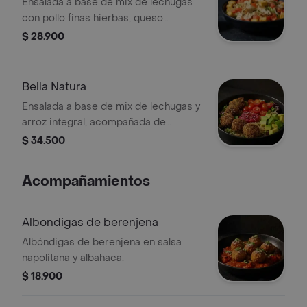
Ensalada a base de mix de lechugas
con pollo finas hierbas, queso
parmesano, tomate, crutones y
$ 28.900
vinagreta a elección.
Bella Natura
Ensalada a base de mix de lechugas y
arroz integral, acompañada de
albóndigas de berenjena (5 unds),
$ 34.500
tomate cherry, aguacate y dip de
Pimenton. Recomendada con
Acompañamientos
vinagreta Balsámica
Albondigas de berenjena
Albóndigas de berenjena en salsa
napolitana y albahaca.
$ 18.900