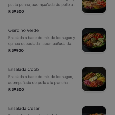
pasta penne, acompañada de pollo a
la plancha, brócoli rostizado, tomate
$ 39.500
chonto y galletas de parmesano.
Recomendada con vinagreta Pesto.
Giardino Verde
Ensalada a base de mix de lechugas y
quinoa especiada , acompañada de
pollo a la plancha, tomate cherry,
$ 39.900
queso feta, dip de berenjena y
garbanzos crocantes. Recomendada
con vinagreta Mediterránea.
Ensalada Cobb
Ensalada a base de mix de lechugas,
acompañada de pollo a la plancha,
tomate chonto, huevo duro, tocineta,
$ 39.500
aguacate, cebolla encurtida con
trocitos de jalapeño y maíz tierno.
Recomendada con vinagreta
Ensalada César
Mediterránea.