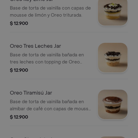
Base de torta de vainilla con capas de
mousse de limón y Oreo triturada.
$ 12.900
Oreo Tres Leches Jar
Base de torta de vainilla bañada en
tres leches con topping de Oreo
triturada.
$ 12.900
Oreo Tiramisú Jar
Base de torta de vainilla bañada en
almíbar de café con capas de mousse
de tiramisú y Oreo.
$ 12.900