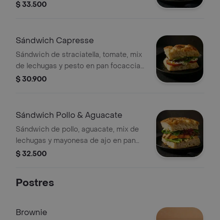
lechugas.
$ 33.500
Sándwich Capresse
Sándwich de straciatella, tomate, mix
de lechugas y pesto en pan focaccia
de masa madre.
$ 30.900
Sándwich Pollo & Aguacate
Sándwich de pollo, aguacate, mix de
lechugas y mayonesa de ajo en pan
focaccia de masa madre.
$ 32.500
Postres
Brownie