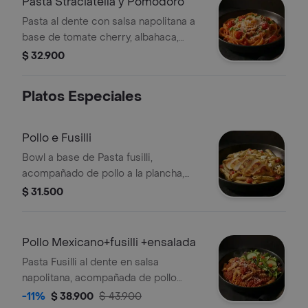
Pasta Straciatella y Pomodoro
Pasta al dente con salsa napolitana a
base de tomate cherry, albahaca,
burrata y queso parmesano.
$ 32.900
Platos Especiales
Pollo e Fusilli
Bowl a base de Pasta fusilli,
acompañado de pollo a la plancha,
pesto, tomate chonto y queso feta.
$ 31.500
⁠Pollo Mexicano+fusilli +ensalada
Pasta Fusilli al dente en salsa
napolitana, acompañada de pollo
Mexicano y ensalda con lechuga,
-11%
$ 38.900
$ 43.900