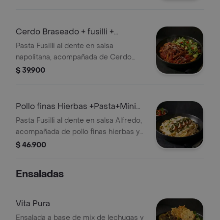
de berenjena y mini caprese con
burrata, tomate cherry y pesto.
Cerdo Braseado + fusilli +
ensalada
Pasta Fusilli al dente en salsa
napolitana, acompañada de Cerdo
Braseado y ensalda con lechuga,
$ 39.900
tomate cherry y aguacate.
Pollo finas Hierbas +Pasta+Mini
Caprese
Pasta Fusilli al dente en salsa Alfredo,
acompañada de pollo finas hierbas y
mini caprese con burrata, tomate
$ 46.900
cherry y pesto.
Ensaladas
Vita Pura
Ensalada a base de mix de lechugas y