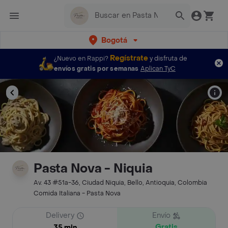
Bogotá
Regístrate
¿Nuevo en Rappi?
y disfruta de
envíos gratis por semanas
Aplican TyC
Pasta Nova - Niquia
Av. 43 #51a-36, Ciudad Niquia, Bello, Antioquia, Colombia
Comida Italiana - Pasta Nova
Delivery
Envío
Gratis
35 min