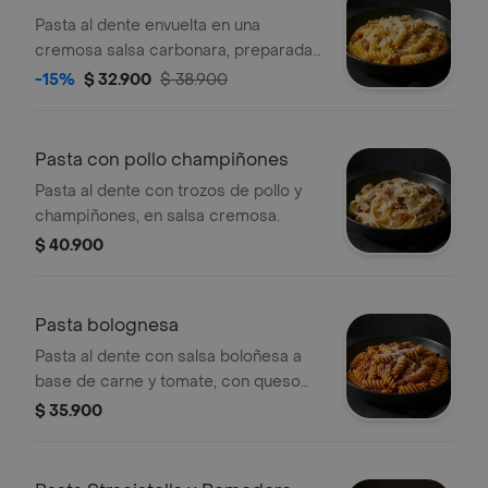
Pasta al dente envuelta en una
cremosa salsa carbonara, preparada
con tocineta dorada y queso
-15%
$ 32.900
$ 38.900
parmesano.
Pasta con pollo champiñones
Pasta al dente con trozos de pollo y
champiñones, en salsa cremosa.
$ 40.900
Pasta bolognesa
Pasta al dente con salsa boloñesa a
base de carne y tomate, con queso
parmesano.
$ 35.900