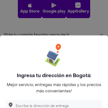
App Store
Google play
AppGallery
Pide tu comida favorita cerca de ti
Categorías
Únete a Rappi
Ingresa tu dirección en Bogotá:
Sobre Rappi
Mejor servicio, entregas más rápidas y los precios
más convenientes!
Facebook
Twitter
Instagram
©
2026
Rappi Inc. All rights reserved.