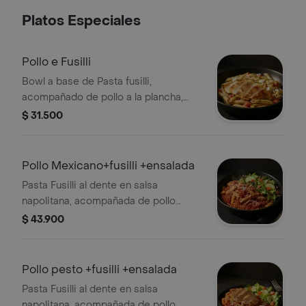
Platos Especiales
Pollo e Fusilli
Bowl a base de Pasta fusilli,
acompañado de pollo a la plancha,
pesto, tomate chonto y queso feta.
$ 31.500
⁠Pollo Mexicano+fusilli +ensalada
Pasta Fusilli al dente en salsa
napolitana, acompañada de pollo
Mexicano y ensalda con lechuga,
$ 43.900
tomate chrrerry y aguacate.
Pollo pesto +fusilli +ensalada
Pasta Fusilli al dente en salsa
napolitana, acompañada de pollo