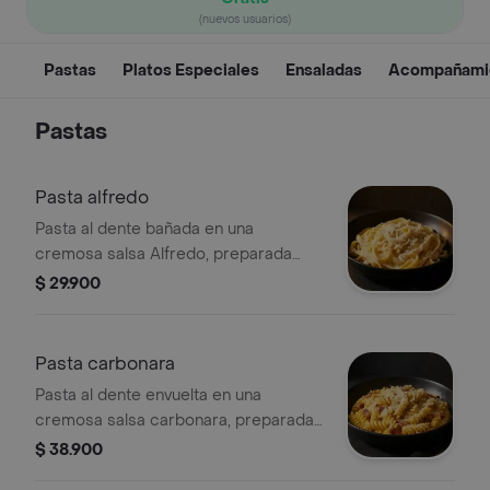
(nuevos usuarios)
Pastas
Platos Especiales
Ensaladas
Acompañami
Pastas
Pasta alfredo
Pasta al dente bañada en una
cremosa salsa Alfredo, preparada
con mantequilla y queso parmesano.
$ 29.900
Pasta carbonara
Pasta al dente envuelta en una
cremosa salsa carbonara, preparada
con tocineta dorada y queso
$ 38.900
parmesano.