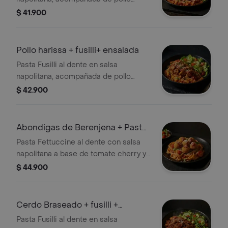
Parrillado con pesto y ensalda con
$ 41.900
lechuga, tomate cherry y aguacate.
Pollo harissa + fusilli+ ensalada
Pasta Fusilli al dente en salsa
napolitana, acompañada de pollo
harissa y ensalda con lechuga, tomate
$ 42.900
cherry y aguacate.
Abondigas de Berenjena + Pasta
+Caprese
Pasta Fettuccine al dente con salsa
napolitana a base de tomate cherry y
albahaca, acompañada de albóndigas
$ 44.900
de berenjena y mini caprese con
burrata, tomate cherry y pesto.
Cerdo Braseado + fusilli +
ensalada
Pasta Fusilli al dente en salsa