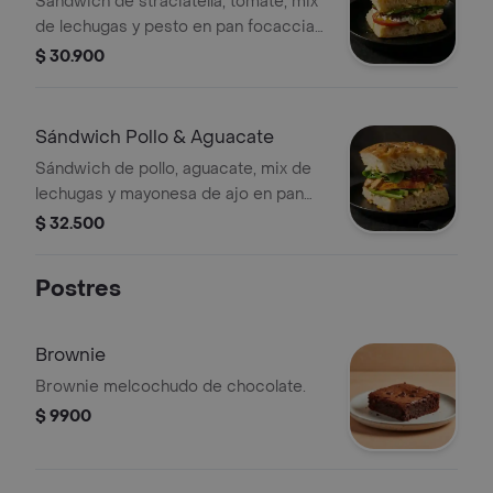
Sándwich de straciatella, tomate, mix
de lechugas y pesto en pan focaccia
de masa madre.
$ 30.900
Sándwich Pollo & Aguacate
Sándwich de pollo, aguacate, mix de
lechugas y mayonesa de ajo en pan
focaccia de masa madre.
$ 32.500
Postres
Brownie
Brownie melcochudo de chocolate.
$ 9900