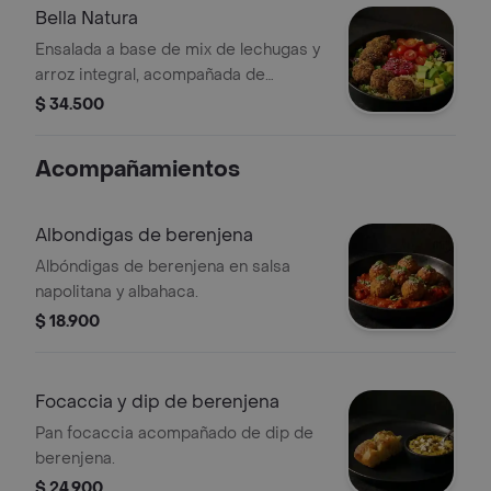
Bella Natura
Ensalada a base de mix de lechugas y
arroz integral, acompañada de
albóndigas de berenjena (5 unds),
$ 34.500
tomate cherry, aguacate y dip de
Pimenton. Recomendada con
Acompañamientos
vinagreta Balsámica
Albondigas de berenjena
Albóndigas de berenjena en salsa
napolitana y albahaca.
$ 18.900
Focaccia y dip de berenjena
Pan focaccia acompañado de dip de
berenjena.
$ 24.900