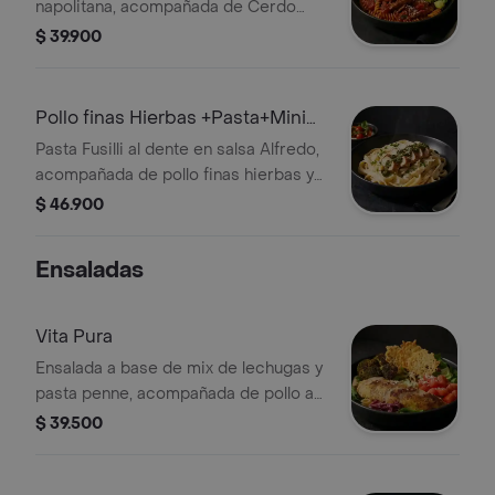
napolitana, acompañada de Cerdo
Braseado y ensalda con lechuga,
$ 39.900
tomate cherry y aguacate.
Pollo finas Hierbas +Pasta+Mini
Caprese
Pasta Fusilli al dente en salsa Alfredo,
acompañada de pollo finas hierbas y
mini caprese con burrata, tomate
$ 46.900
cherry y pesto.
Ensaladas
Vita Pura
Ensalada a base de mix de lechugas y
pasta penne, acompañada de pollo a
la plancha, brócoli rostizado, tomate
$ 39.500
chonto y galletas de parmesano.
Recomendada con vinagreta Pesto.