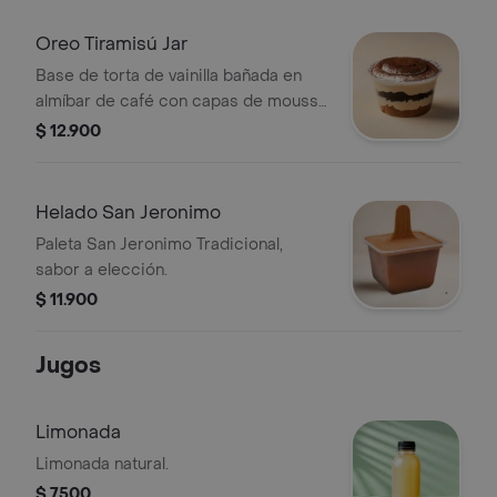
Oreo Tiramisú Jar
Base de torta de vainilla bañada en
almíbar de café con capas de mousse
de tiramisú y Oreo.
$ 12.900
Helado San Jeronimo
Paleta San Jeronimo Tradicional,
sabor a elección.
$ 11.900
Jugos
Limonada
Limonada natural.
$ 7500