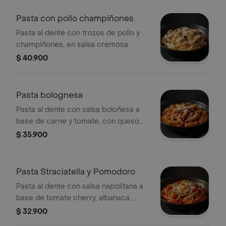
Pasta con pollo champiñones
Pasta al dente con trozos de pollo y
champiñones, en salsa cremosa.
$ 40.900
Pasta bolognesa
Pasta al dente con salsa boloñesa a
base de carne y tomate, con queso
parmesano.
$ 35.900
Pasta Straciatella y Pomodoro
Pasta al dente con salsa napolitana a
base de tomate cherry, albahaca,
burrata y queso parmesano.
$ 32.900