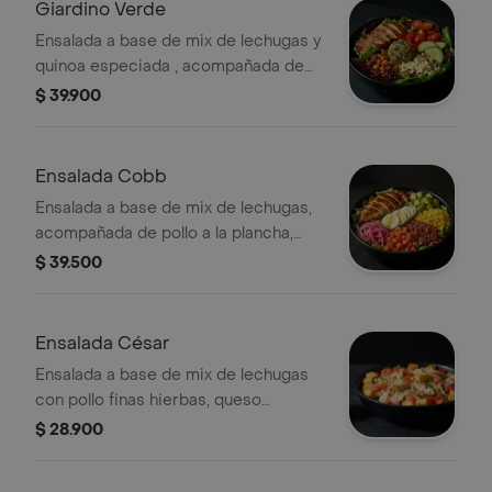
Giardino Verde
Ensalada a base de mix de lechugas y
quinoa especiada , acompañada de
pollo a la plancha, tomate cherry,
$ 39.900
queso feta, dip de berenjena y
garbanzos crocantes. Recomendada
con vinagreta Mediterránea.
Ensalada Cobb
Ensalada a base de mix de lechugas,
acompañada de pollo a la plancha,
tomate chonto, huevo duro, tocineta,
$ 39.500
aguacate, cebolla encurtida con
trocitos de jalapeño y maíz tierno.
Recomendada con vinagreta
Ensalada César
Mediterránea.
Ensalada a base de mix de lechugas
con pollo finas hierbas, queso
parmesano, tomate, crutones y
$ 28.900
vinagreta a elección.