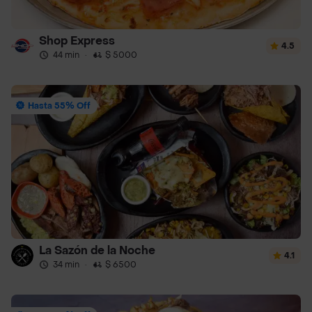
Shop Express
4.5
44 min
·
$ 5000
Hasta 55% Off
La Sazón de la Noche
4.1
34 min
·
$ 6500