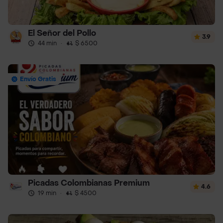
El Señor del Pollo
3.9
44 min
·
$ 6500
Envío Gratis
Picadas Colombianas Premium
4.6
19 min
·
$ 4500