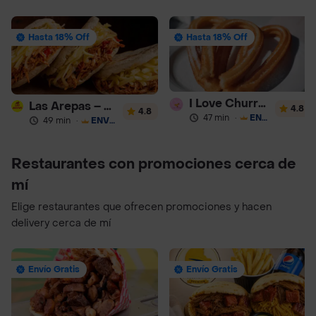
Hasta 18% Off
Hasta 18% Off
I Love Churros 95
Las Arepas – Arepas Rellenas
4.8
4.8
47 min
·
ENVÍO GRATIS
49 min
·
ENVÍO GRATIS
Restaurantes con promociones cerca de
mí
Elige restaurantes que ofrecen promociones y hacen
delivery cerca de mí
Envío Gratis
Envío Gratis