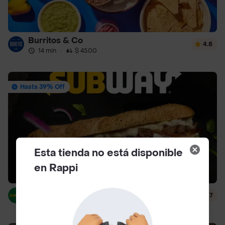
Burritos & Co
4.8
14 min
·
$ 4500
Hasta 39% Off
Esta tienda no está disponible
en Rappi
Subway
4.7
12 min
·
$ 5000