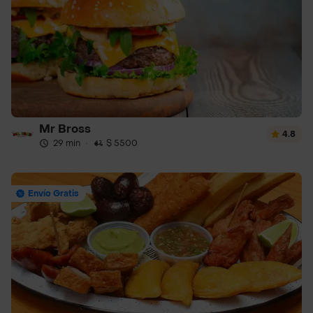
Mr Bross
4.8
29 min
·
$ 5500
Envío Gratis