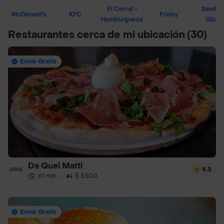
El Corral -
Sandwi
McDonald's
KFC
Frisby
Hamburguesa
Qban
Restaurantes cerca de mi ubicación
(30)
Envío Gratis
Da Quei Matti
4.5
61 min
·
$ 5500
Envío Gratis