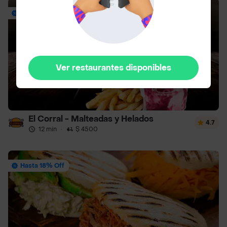
Envío Gratis
Ver restaurantes disponibles
El Corral - Malteadas y Helados
4.7
12 min
·
$ 4500
Hasta 18% Off