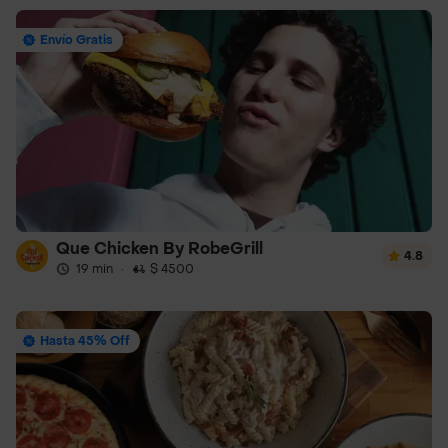
Envío Gratis
Que Chicken By RobeGrill
4.8
19 min
·
$ 4500
Hasta 45% Off