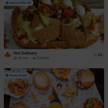
Hasta 63% Off
Hot Delivery
3.3
50 min
·
$ 13.900
Envío Gratis