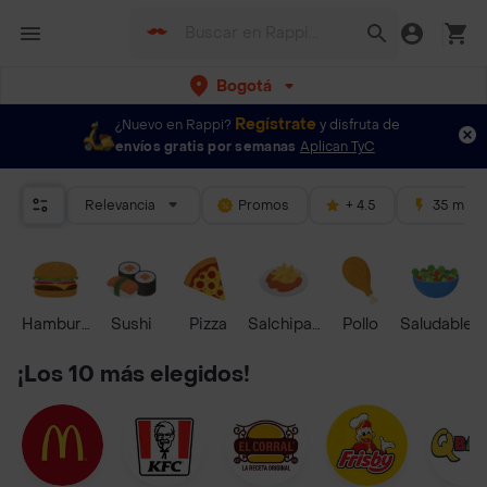
Bogotá
Regístrate
¿Nuevo en Rappi?
y disfruta de
envíos gratis por semanas
Aplican TyC
Relevancia
Promos
+ 4.5
35 mins
Hamburguesa
Sushi
Pizza
Salchipapas
Pollo
Saludable
¡Los 10 más elegidos!