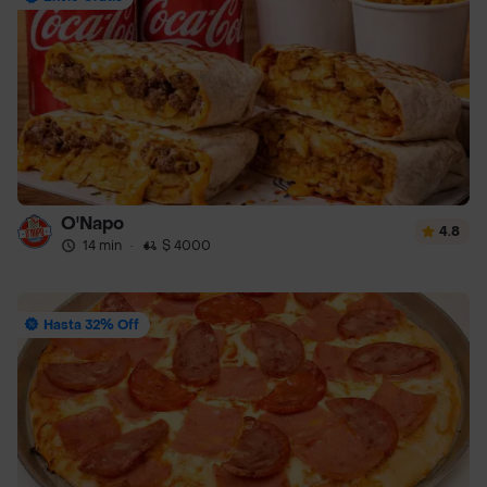
O'Napo
4.8
14 min
·
$ 4000
Hasta 32% Off