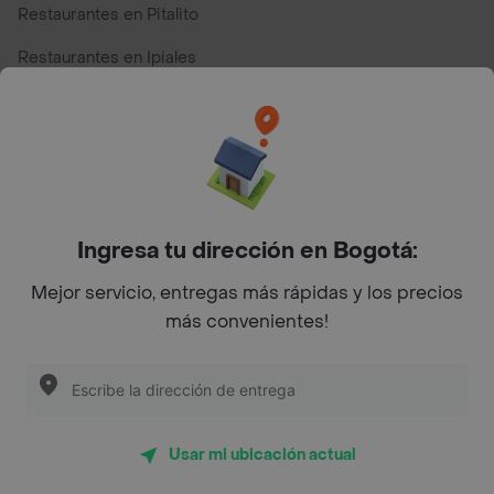
Restaurantes en Pitalito
Restaurantes en Ipiales
Restaurantes en San Andres
Restaurantes cerca de mi para pedir Comida a Domicilio -
Top Marcas y Cadenas de Restaurantes
Ingresa tu dirección en Bogotá:
Encuéntranos en estos países
Mejor servicio, entregas más rápidas y los precios
más convenientes!
App Store
Google play
AppGallery
Usar mi ubicación actual