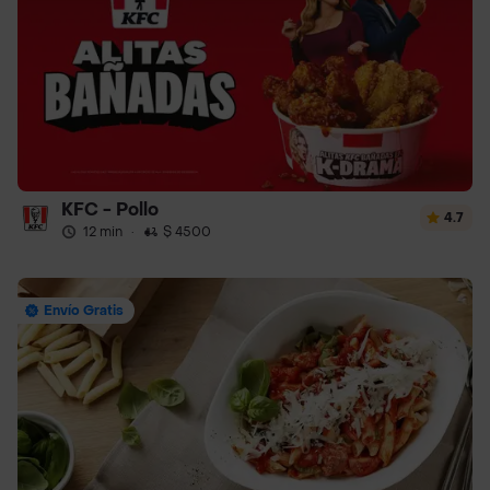
KFC - Pollo
4.7
12 min
·
$ 4500
Envío Gratis