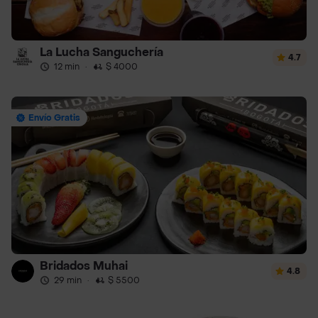
La Lucha Sanguchería
4.7
12 min
·
$ 4000
Envío Gratis
Bridados Muhai
4.8
29 min
·
$ 5500