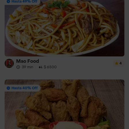
Hasta 49% Off
Mao Food
4
39 min
·
$ 6500
Hasta 40% Off