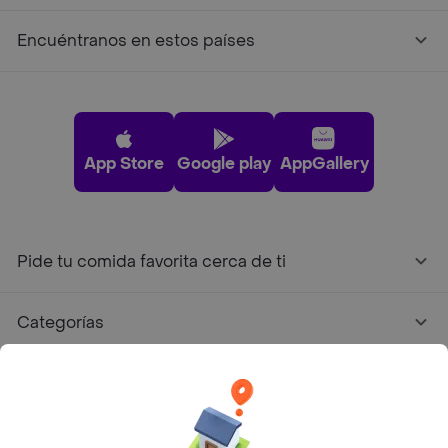
Encuéntranos en estos países
App Store
Google play
AppGallery
Pide tu comida favorita cerca de ti
Categorías
Únete a Rappi
Sobre Rappi