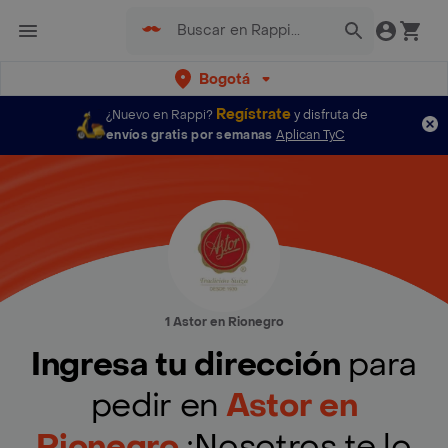
Bogotá
Regístrate
¿Nuevo en Rappi?
y disfruta de
envíos gratis por semanas
Aplican TyC
1 Astor en Rionegro
Ingresa tu dirección
para
pedir en
Astor en
Rionegro
¡Nosotros te lo