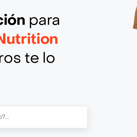
ción
para
Nutrition
os te lo