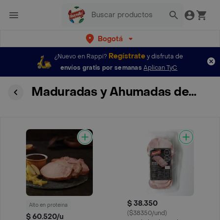
Bogotá
Regístrate
¿Nuevo en Rappi?
y disfruta de
envíos gratis por semanas
Aplican TyC
Maduradas y Ahumadas de Cerdo
$ 38.350
Alto en proteina
($38350/und)
$ 60.520/u