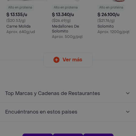
Alto en proteina
Alto en proteina
Alto en proteina
$ 13.135/u
$ 13.340/u
$ 26.100/u
($20.53/g)
($26.69/g)
($21.76/g)
Carne Molida
Medallones De
Solomito
Solomito
Aprox. 640g/ud
Aprox. 1200g/pqt
Aprox. 500g/pqt
Ver más
Top Marcas y Cadenas de Restaurantes
Encuéntranos en estos países