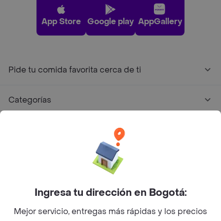
App Store
Google play
AppGallery
Pide tu comida favorita cerca de ti
Categorías
Únete a Rappi
Sobre Rappi
Facebook
Twitter
Instagram
Ingresa tu dirección en Bogotá:
Mejor servicio, entregas más rápidas y los precios
©
2026
Rappi Inc. All rights reserved.