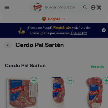
Bogotá
Regístrate
¿Nuevo en Rappi?
y disfruta de
envíos gratis por semanas
Aplican TyC
Cerdo Pal Sartén
Cerdo Pal Sartén
Ver más