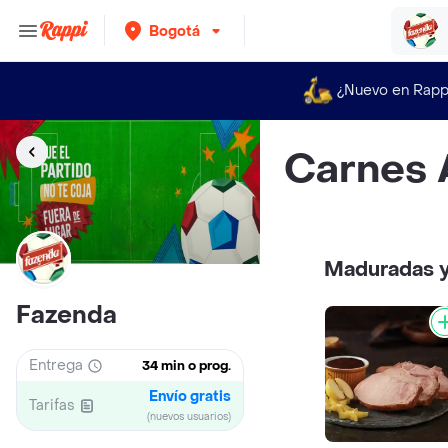
Bogotá
¿Nuevo en Rapp
Carnes
Maduradas 
Fazenda
Entrega
34 min o prog.
Envío gratis
Tarifas
(nuevos usuarios)