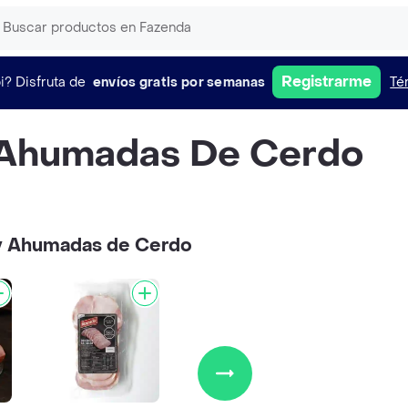
Registrarme
i?
Disfruta de
envíos gratis por semanas
Té
 Ahumadas De Cerdo
y Ahumadas de Cerdo