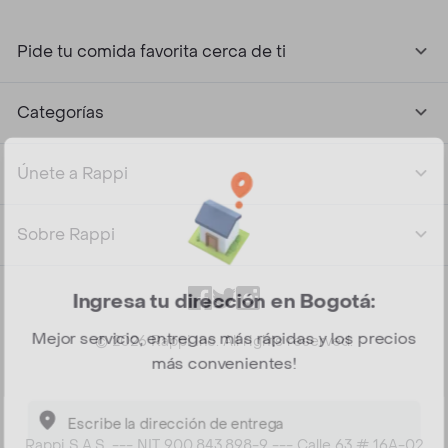
Pide tu comida favorita cerca de ti
Categorías
Únete a Rappi
Sobre Rappi
Facebook
Twitter
Instagram
Ingresa tu dirección en Bogotá:
Mejor servicio, entregas más rápidas y los precios
©
2026
Rappi Inc. All rights reserved.
más convenientes!
Rappi S.A.S. --- NIT 900.843.898-9 --- Calle 63 # 16A-02