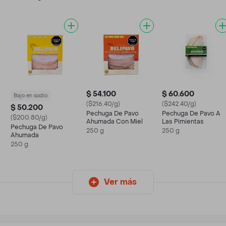
$ 54.100
$ 60.600
Bajo en sodio
($216.40/g)
($242.40/g)
$ 50.200
Pechuga De Pavo
Pechuga De Pavo A
($200.80/g)
Ahumada Con Miel
Las Pimientas
Pechuga De Pavo
250 g
250 g
Ahumada
250 g
Ver más