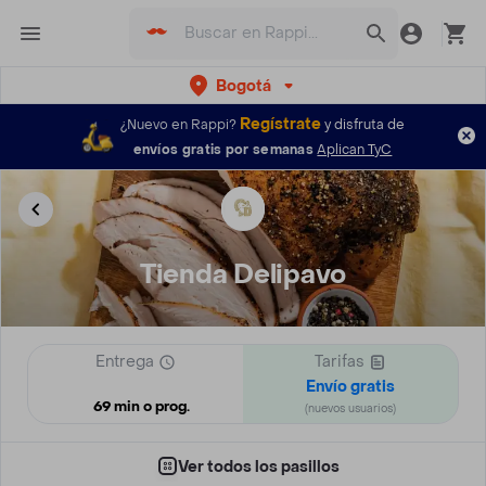
Bogotá
Regístrate
¿Nuevo en Rappi?
y disfruta de
envíos gratis por semanas
Aplican TyC
Tienda Delipavo
Entrega
Tarifas
Envío gratis
69 min o prog.
(nuevos usuarios)
Ver todos los pasillos