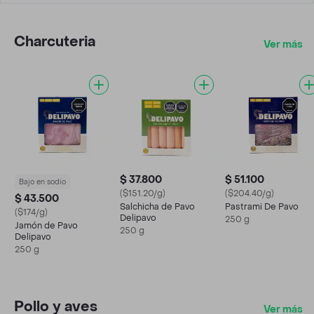
Charcuteria
Ver más
$ 37.800
$ 51.100
Bajo en sodio
($151.20/g)
($204.40/g)
$ 43.500
Salchicha de Pavo
Pastrami De Pavo
($174/g)
Delipavo
250 g
Jamón de Pavo
250 g
Delipavo
250 g
Pollo y aves
Ver más